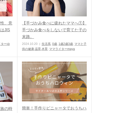
全性、意
【手づかみ食べに疲れたママへ①】
JIS
手づかみ食べをしないで育てた子の
末路。
イターゆ
2024.10.20
生活系
,
0歳
,
1歳2歳3歳
,
ママと子
供の健康,温育,木育
,
ママライターmaya
簡単！手作りピニャータでおうちハ
家族の時