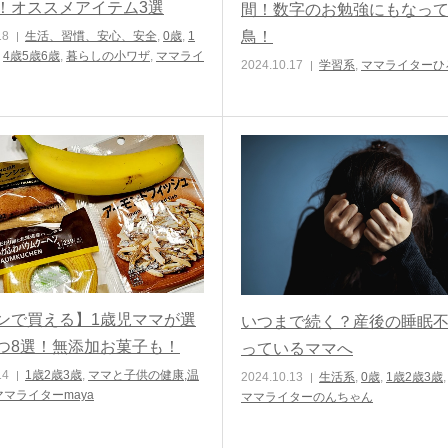
！オススメアイテム3選
間！数字のお勉強にもなっ
鳥！
18
生活、習慣、安心、安全
,
0歳
,
1
,
4歳5歳6歳
,
暮らしの小ワザ
,
ママライ
2024.10.17
学習系
,
ママライターひ
ンで買える】1歳児ママが選
いつまで続く？産後の睡眠
つ8選！無添加お菓子も！
っているママへ
14
1歳2歳3歳
,
ママと子供の健康,温
2024.10.13
生活系
,
0歳
,
1歳2歳3歳
ママライターmaya
ママライターのんちゃん