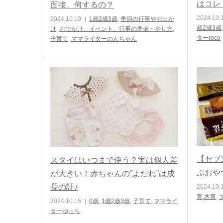
はコレ
面接、何するの？
2024.10.
2024.10.19
1歳2歳3歳
,
季節の行事やお出か
歳2歳3歳
け
,
おでかけ、イベント、行事の準備・やり方
,
ターroco
子育て
,
ママライターのんちゃん
【セブ
スタイはいつまで使う？実は個人差
ぶおや
が大きい！赤ちゃんの”よだれ”は成
長の証♪
2024.10.
育,木育
,
2024.10.15
0歳
,
1歳2歳3歳
,
子育て
,
ママライ
ターゆっち