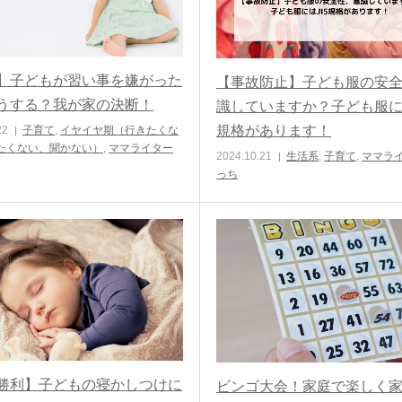
】子どもが習い事を嫌がった
【事故防止】子ども服の安
うする？我が家の決断！
識していますか？子ども服には
規格があります！
22
子育て
,
イヤイヤ期（行きたくな
たくない、聞かない）
,
ママライター
2024.10.21
生活系
,
子育て
,
ママラ
っち
勝利】子どもの寝かしつけに
ビンゴ大会！家庭で楽しく