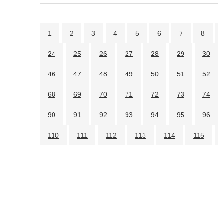
1
2
3
4
5
6
7
8
24
25
26
27
28
29
30
46
47
48
49
50
51
52
68
69
70
71
72
73
74
90
91
92
93
94
95
96
110
111
112
113
114
115