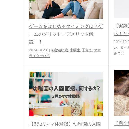
【実録
ゲームをはじめるタイミングは？ゲ
ら！ど
ームのメリット、デメリット解
説！！
2024.10.
い、食べ
2024.10.23
4歳5歳6歳
,
小学生
,
子育て
,
ママ
みつば
ライターひろ
【完全
【3児のママ体験談】幼稚園の入園