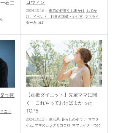
ロウィン
て一石二
2024.10.16
季節の行事やお出かけ
,
おでか
け、イベント、行事の準備・やり方
,
ママライ
ろ
ターみつば
【産後ダイエット】先輩ママに聞
不足で困
く！これやっておけばよかった
TOP5
,
子育て
,
2024.10.12
生活系
,
暮らしの小ワザ
,
ママタ
イム
,
ママのカラダとココロ
,
ママライターroco