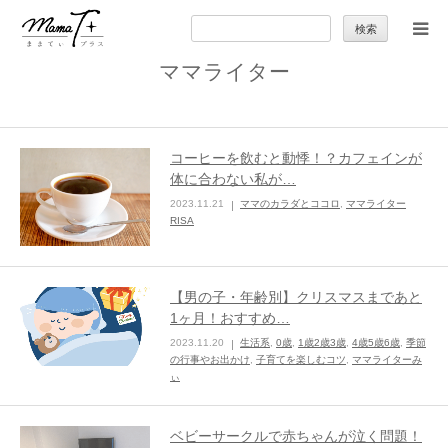
検
索:
ママライター
トップ
ママのカラダとココロ
コーヒーを飲むと動悸！？カフェインが
体に合わない私が…
セカンドキャリア
2023.11.21
ママのカラダとココロ
,
ママライター
RISA
暮らしの小ワザ
【男の子・年齢別】クリスマスまであと
子育て
1ヶ月！おすすめ…
2023.11.20
生活系
,
0歳
,
1歳2歳3歳
,
4歳5歳6歳
,
季節
の行事やお出かけ
,
子育てを楽しむコツ
,
ママライターみ
季節の行事やお出かけ
ぃ
特集
ベビーサークルで赤ちゃんが泣く問題！