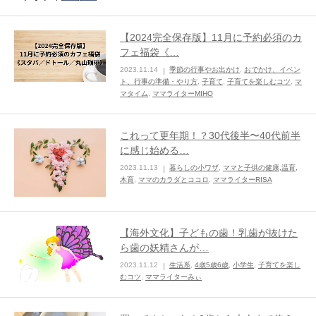
【2024完全保存版】11月に予約必須のカ
フェ福袋《…
2023.11.14
季節の行事やお出かけ
,
おでかけ、イベン
ト、行事の準備・やり方
,
子育て
,
子育てを楽しむコツ
,
マ
マタイム
,
ママライターMIHO
これって更年期！？30代後半〜40代前半
に感じ始める…
2023.11.13
暮らしの小ワザ
,
ママと子供の健康,温育,
木育
,
ママのカラダとココロ
,
ママライターRISA
【海外文化】子どもの歯！乳歯が抜けた
ら歯の妖精さんが…
2023.11.12
生活系
,
4歳5歳6歳
,
小学生
,
子育てを楽し
むコツ
,
ママライターみぃ