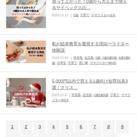
買ってよかった！0歳から大人まで使え
るサイベックスの…
2023.11.11
0歳
,
子育て
,
ママライターゆき
私が絵本教育を重視する理由ーライター
体験談
2023.11.10
学習系
,
生活系
,
0歳
,
1歳2歳3歳
,
4歳5歳6
歳
,
小学生
,
子育て
,
習い事
,
ママライターMIHO
5,000円以内で買える1歳向け知育玩具3
選！クリス…
2023.11.9
学習系
,
生活系
,
1歳2歳3歳
,
子育て
,
ママラ
イターRISA
1
2
3
4
5
6
7
8
9