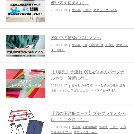
使い方を変えれば…
2023.11.19
生活系
,
子育て
,
ママライターゆき
ままてぃ編集部
授乳中の便秘に悩むママへ
2023.11.18
生活系
,
0歳
,
1歳2歳3歳
,
子育て
,
ママライ
ターMIHO
【1歳児】子連れで託児付きのパーソナ
ルカラー診断に行…
2023.11.17
暮らしの小ワザ
,
ママと子供の健康,温育,
木育
,
ママのカラダとココロ
,
ママライターRISA
【男の子洋服コーデ】プチプラでオシャ
レ！ユニクロ・し…
2023.11.16
生活系
,
4歳5歳6歳
,
小学生
,
子育て
,
子育
てを楽しむコツ
,
ママライターみぃ