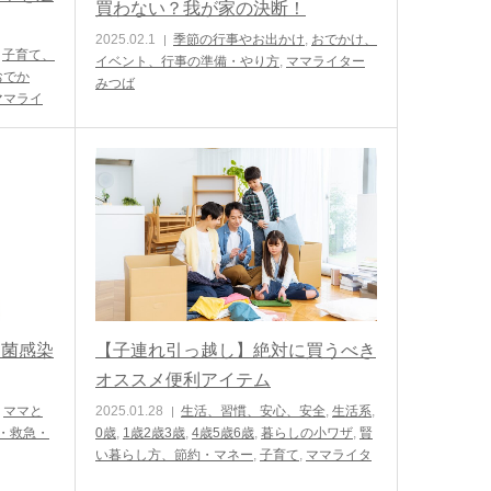
買わない？我が家の決断！
2025.02.1
季節の行事やお出かけ
,
おでかけ、
,
子育て、
イベント、行事の準備・やり方
,
ママライター
おでか
みつば
ママライ
連菌感染
【子連れ引っ越し】絶対に買うべき
オススメ便利アイテム
,
ママと
2025.01.28
生活、習慣、安心、安全
,
生活系
,
・救急・
0歳
,
1歳2歳3歳
,
4歳5歳6歳
,
暮らしの小ワザ
,
賢
い暮らし方、節約・マネー
,
子育て
,
ママライタ
ーroco