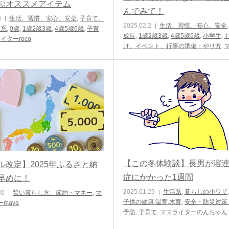
ぶオススメアイテム
んでみて！
3
生活、習慣、安心、安全
,
子育て、
2025.02.2
生活、習慣、安心、安全
活系
,
0歳
,
1歳2歳3歳
,
4歳5歳6歳
,
子育
成長
,
1歳2歳3歳
,
4歳5歳6歳
,
小学生
,
イターroco
け、イベント、行事の準備・やり方
,
ターひろ
【この冬体験談】長男が溶
ル改定】2025年ふるさと納
症にかかった1週間
早めに！
2025.01.29
生活系
,
暮らしの小ワザ
30
賢い暮らし方、節約・マネー
,
マ
子供の健康,温育,木育
,
安全・防災対策
maya
予防
,
子育て
,
ママライターのんちゃん