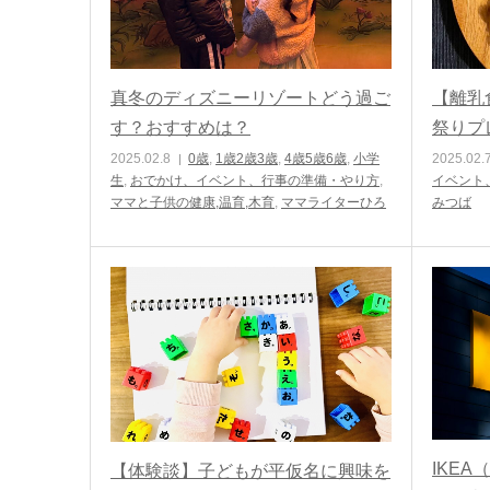
真冬のディズニーリゾートどう過ご
【離乳
す？おすすめは？
祭りプ
2025.02.8
0歳
,
1歳2歳3歳
,
4歳5歳6歳
,
小学
2025.02.
生
,
おでかけ、イベント、行事の準備・やり方
,
イベント
ママと子供の健康,温育,木育
,
ママライターひろ
みつば
IKE
【体験談】子どもが平仮名に興味を