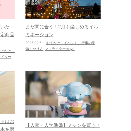
買いた
まだ間に合う！2月も楽しめるイル
限定商品
ミネーション
2025.02.5
おでかけ、イベント、行事の準
備・やり方
,
ママライターmaya
おでかけ、
ライター
ットはお
【入園・入学準備】ミシンを買う？
絵本を選