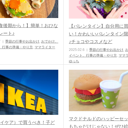
食後期から！】簡単！おひな
【バレンタイン】自分用に
レート♪
い！かわいいバレンタイン
♪チョコやコスメなど
7
季節の行事やお出かけ
,
おでかけ、
、行事の準備・やり方
,
ママライター
2025.02.6
季節の行事やお出かけ
,
イベント、行事の準備・やり方
,
ママ
ゆっち
マクドナルドのハッピーセ
A（イケア）で買うべき！子ど
もちゃだけじゃない！ぜひ