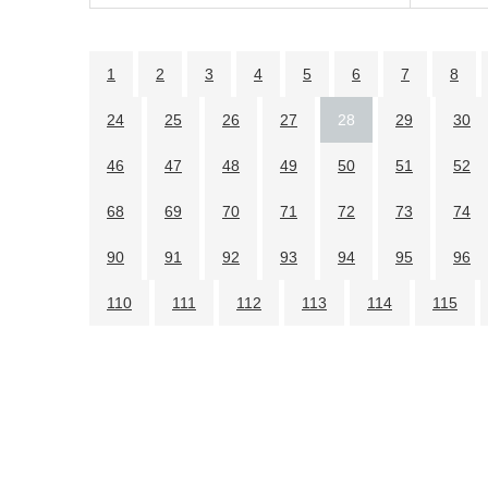
1
2
3
4
5
6
7
8
24
25
26
27
28
29
30
46
47
48
49
50
51
52
68
69
70
71
72
73
74
90
91
92
93
94
95
96
110
111
112
113
114
115