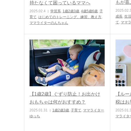
もが喜
持たなくて困っているママへ
2025.02.
2025.02.4
学習系
,
1歳2歳3歳
,
4歳5歳6歳
,
子
成長
,
生
育て
,
はじめてのトレーニング、練習、教え方
,
て
,
ママラ
ママライターのんちゃん
【1歳2歳】ぐずり防止！お出かけ
【ルー
おもちゃは何がおすすめ？
税はお
2025.01.31
1歳2歳3歳
,
子育て
,
ママライター
2025.01.
ゆっち
マライター