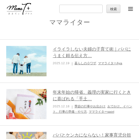
検
索:
ママライター
トップ
ママのカラダとココロ
イライラしない夫婦の子育て術｜パパに
うまく頼る伝え方…
セカンドキャリア
2025.12.19
暮らしの小ワザ
,
ママライターAya
暮らしの小ワザ
年末年始の帰省。義理の実家に行くとき
子育て
に喜ばれる「手土…
2025.12.18
季節の行事やお出かけ
,
おでかけ、イベン
ト、行事の準備・やり方
,
ママライターsaori
季節の行事やお出かけ
特集
パパとケンカにならない！家事育児分担