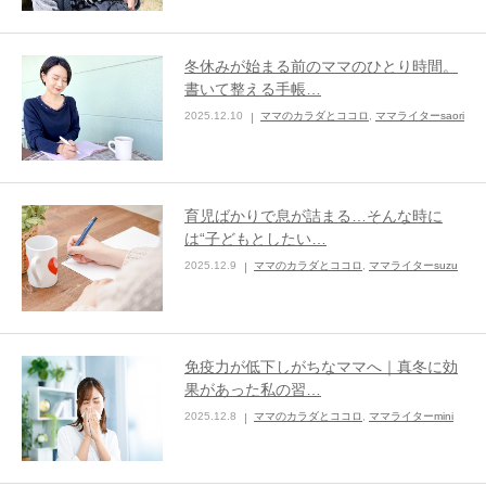
冬休みが始まる前のママのひとり時間。
書いて整える手帳…
2025.12.10
ママのカラダとココロ
,
ママライターsaori
育児ばかりで息が詰まる…そんな時に
は“子どもとしたい…
2025.12.9
ママのカラダとココロ
,
ママライターsuzu
免疫力が低下しがちなママへ｜真冬に効
果があった私の習…
2025.12.8
ママのカラダとココロ
,
ママライターmini