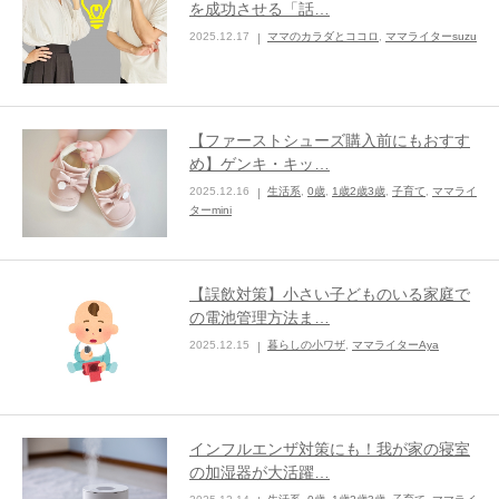
を成功させる「話…
2025.12.17
ママのカラダとココロ
,
ママライターsuzu
ままてぃ編集部
【ファーストシューズ購入前にもおすす
め】ゲンキ・キッ…
2025.12.16
生活系
,
0歳
,
1歳2歳3歳
,
子育て
,
ママライ
ターmini
【誤飲対策】小さい子どものいる家庭で
の電池管理方法ま…
2025.12.15
暮らしの小ワザ
,
ママライターAya
インフルエンザ対策にも！我が家の寝室
の加湿器が大活躍…