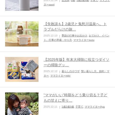
2025.12.14
生活系
,
0歳
,
1歳2歳3歳
,
子育て
,
ママライ
ターsaori
【失敗談も】2歳児と鬼怒川温泉へ。ト
ラブルだらけの旅…
2025.12.13
季節の行事やお出かけ
,
おでかけ、イベン
ト、行事の準備・やり方
,
ママライターsuzu
【2025年版】年末大掃除に役立つダイソ
ーの掃除グッ…
2025.12.12
暮らしの小ワザ
,
賢い暮らし方、節約・マ
ネー
,
ママライターmini
“ママがいい”時期をどう乗り切る？子ど
もの甘えに寄り…
2025.12.11
1歳2歳3歳
,
子育て
,
ママライターAya