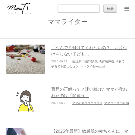
検
索:
ママライター
トップ
ママのカラダとココロ
「なんで片付けてくれないの？」お片付
けをしない子ども…
セカンドキャリア
2025.06.21
生活系
,
1歳2歳3歳
,
4歳5歳6歳
,
子育て
,
子育てを楽しむコツ
,
ママライターsaori
暮らしの小ワザ
育児の正解って？迷い続けたママが救わ
子育て
れたのは「間違う…
2025.06.20
ママのカラダとココロ
,
ママライターsuzu
季節の行事やお出かけ
特集
【2025年最新】敏感肌の赤ちゃんに！マ