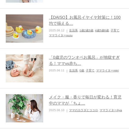
【DAISO】お風呂イヤイヤ対策に！100
均で揃える…
2025.06.12
生活系
,
1歳2歳3歳
,
4歳5歳6歳
,
子育て
,
ママライターsuzu
「0歳児のワンオペお風呂」が地獄すぎ
る！ママvs赤ち…
2025.06.11
生活系
,
0歳
,
子育て
,
ママライターmini
メイク・服・香りで毎日が変わる！育児
中のママが「ちょ…
2025.06.10
ママのカラダとココロ
,
ママライターAya