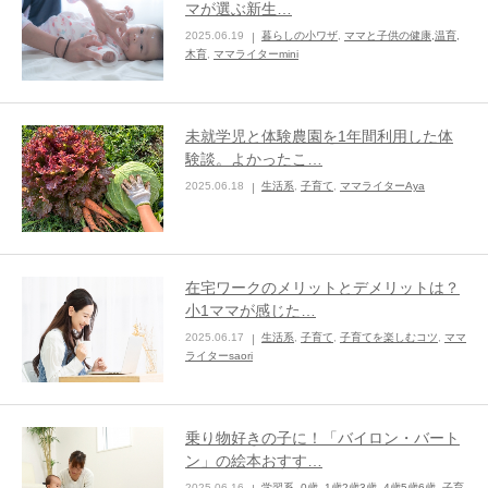
マが選ぶ新生…
2025.06.19
暮らしの小ワザ
,
ママと子供の健康,温育,
ままてぃ編集部
木育
,
ママライターmini
未就学児と体験農園を1年間利用した体
験談。よかったこ…
2025.06.18
生活系
,
子育て
,
ママライターAya
在宅ワークのメリットとデメリットは？
小1ママが感じた…
2025.06.17
生活系
,
子育て
,
子育てを楽しむコツ
,
ママ
ライターsaori
乗り物好きの子に！「バイロン・バート
ン」の絵本おすす…
2025.06.16
学習系
,
0歳
,
1歳2歳3歳
,
4歳5歳6歳
,
子育