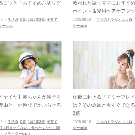
るコツと「おすすめ爪切りグ
救われた話｜ママにおすす
ポイント＆愛用ヘアケアグ
20
生活系
,
0歳
,
1歳2歳3歳
,
子育て
,
2025.09.19
ママのカラダとココロ
,
ーsuzu
ターmini
イヤイヤ】赤ちゃんが帽子を
産後に起きる「マミーブレ
理由と、外遊びでかぶらせる
は？その原因と今すぐでき
3選
16
生活系
,
0歳
,
1歳2歳3歳
,
子育て
,
2025.09.15
ママのカラダとココロ
,
期（行きたくない、食べたくない、聞
ターmini
,
ママライターsuzu