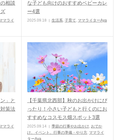
めの相談
な子ども向けのおすすめベビーカレ
ッズ
ー4選
ママライ
2025.09.18
生活系
,
子育て
,
ママライターAya
イン」と
【千葉県北西部】秋のお出かけにぴ
る対策法
ったり！小さい子どもと行くのにお
すすめなコスモス畑スポット3選
ママライ
2025.09.14
季節の行事やお出かけ
,
おでか
け、イベント、行事の準備・やり方
,
ママライ
ターAya