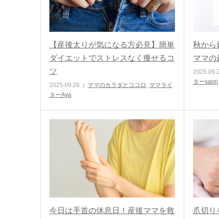
【産後太りが気になる方必見】簡単
秋から
ダイエットでストレスなく痩せるコ
ママの
ツ
2025.09.
ターsaori
2025.09.26
ママのカラダとココロ
,
ママライ
ターAya
今日は手首の休息日！産後ママを救
爪切り