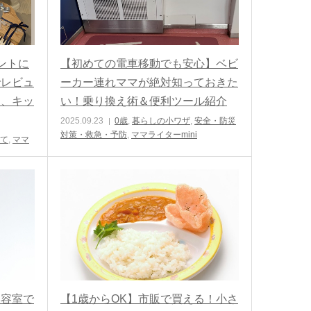
ントに
【初めての電車移動でも安心】ベビ
でレビュ
ーカー連れママが絶対知っておきた
ノ、キッ
い！乗り換え術＆便利ツール紹介
2025.09.23
0歳
,
暮らしの小ワザ
,
安全・防災
対策・救急・予防
,
ママライターmini
て
,
ママ
美容室で
【1歳からOK】市販で買える！小さ