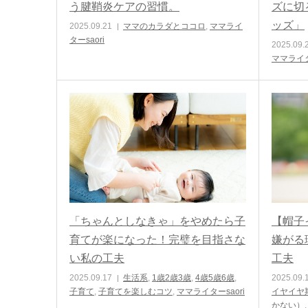
う腱鞘炎ケアの習慣。
ズに切
ッズ」
2025.09.21
ママのカラダとココロ
,
ママライ
ターsaori
2025.09.
ママライタ
「ちゃんとしなきゃ」をやめたら子
【帽子
育てが楽になった！完璧を目指さな
嫌がる
い私の工夫
工夫
2025.09.17
生活系
,
1歳2歳3歳
,
4歳5歳6歳
,
2025.09.
子育て
,
子育てを楽しむコツ
,
ママライターsaori
イヤイヤ
かない）