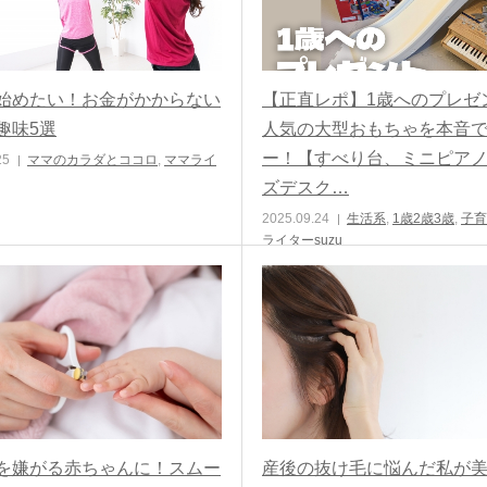
始めたい！お金がかからない
【正直レポ】1歳へのプレゼ
趣味5選
人気の大型おもちゃを本音
ー！【すべり台、ミニピア
25
ママのカラダとココロ
,
ママライ
ズデスク…
2025.09.24
生活系
,
1歳2歳3歳
,
子育
ライターsuzu
を嫌がる赤ちゃんに！スムー
産後の抜け毛に悩んだ私が