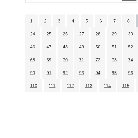
1
2
3
4
5
6
7
8
24
25
26
27
28
29
30
46
47
48
49
50
51
52
68
69
70
71
72
73
74
90
91
92
93
94
95
96
110
111
112
113
114
115