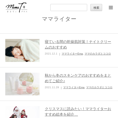
検
索:
ママライター
トップ
ママのカラダとココロ
寝ている間の乾燥肌対策！ナイトクリー
ムのおすすめ
セカンドキャリア
2021.12.1
ママライターEma
,
ママのカラダとココロ
暮らしの小ワザ
秋から冬のスキンケアのおすすめをまと
めてご紹介♪
子育て
2021.11.29
ママライターEma
,
ママのカラダとココロ
季節の行事やお出かけ
クリスマスに読みたい！ママライターお
特集
すすめ絵本を紹介…