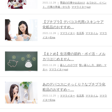
2021.11.29
季節の行事やお出かけ
,
おでかけ、イベン
ト、行事の準備・やり方
,
ママライターyuri
ままてぃ編集部
【プチプラ】デパコス代用♪スキンケア
化粧品のおすすめ…
2021.11.28
ママライター
,
生活系
,
ママタイム
,
ママラ
イターEma
【まとめ】生活費の節約・ポイ活・メル
カリはじめません…
2021.11.26
暮らしの小ワザ
,
賢い暮らし方、節約・マ
ネー
,
ママライターyuri
あのデパコスにそっくり？なプチプラ化
粧品のおすすめ～…
2021.11.25
ママライター
,
生活系
,
ママタイム
,
ママラ
イターEma