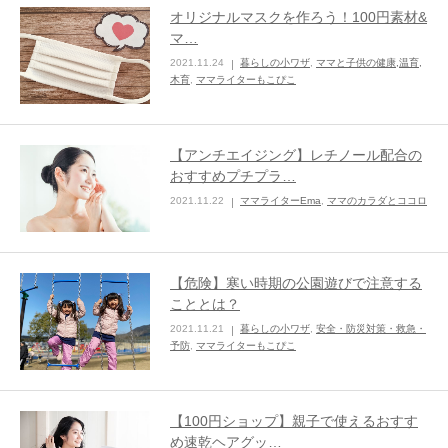
オリジナルマスクを作ろう！100円素材&
マ…
2021.11.24
暮らしの小ワザ
,
ママと子供の健康,温育,
木育
,
ママライターもこぴこ
【アンチエイジング】レチノール配合の
おすすめプチプラ…
2021.11.22
ママライターEma
,
ママのカラダとココロ
【危険】寒い時期の公園遊びで注意する
こととは？
2021.11.21
暮らしの小ワザ
,
安全・防災対策・救急・
予防
,
ママライターもこぴこ
【100円ショップ】親子で使えるおすす
め速乾ヘアグッ…