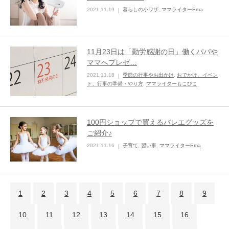
2021.11.19
暮らしの小ワザ
,
ママライターEma
11月23日は「勤労感謝の日」働くパパや
ママへプレゼ…
2021.11.18
季節の行事やお出かけ
,
おでかけ、イベン
ト、行事の準備・やり方
,
ママライターもこぴこ
100円ショップで買えるバレエグッズを
ご紹介♪
2021.11.16
子育て
,
習い事
,
ママライターEma
1
2
3
4
5
6
7
8
9
10
11
12
13
14
15
16