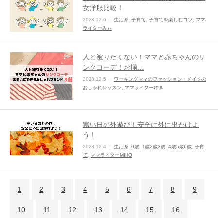
女洋服比較！
2023.12.6
生活系
,
子育て
,
子育てを楽しむコツ
,
ママ
ライターみぃ
人と被りたくない！ママと赤ちゃんのリ
ンクコーデ！お揃…
2023.12.5
ワーキングママのファッション・メイクの
おしゃれレッスン
,
ママライターゆき
寒い日の外遊び！安全に外に出かけよ
う！
2023.12.4
生活系
,
0歳
,
1歳2歳3歳
,
4歳5歳6歳
,
子育
て
,
ママライターMIHO
1
2
3
4
5
6
7
8
9
10
11
12
13
14
15
16