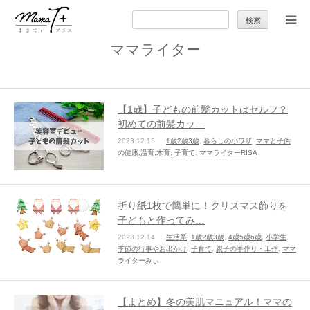
検
索:
ママライター
トップ
ママのカラダとココロ
【1歳】子どもの前髪カットはセルフ？
初めての前髪カッ…
セカンドキャリア
2023.12.15
1歳2歳3歳
,
暮らしの小ワザ
,
ママと子供
の健康,温育,木育
,
子育て
,
ママライターRISA
暮らしの小ワザ
折り紙1枚で簡単に！クリスマス飾りを
子育て
子どもと作ってみ…
2023.12.14
生活系
,
1歳2歳3歳
,
4歳5歳6歳
,
小学生
,
季節の行事やお出かけ
,
子育て
,
親子の手作り・工作
,
ママ
季節の行事やお出かけ
ライターみぃ
特集
【まとめ】冬の美肌マニュアル！ママの