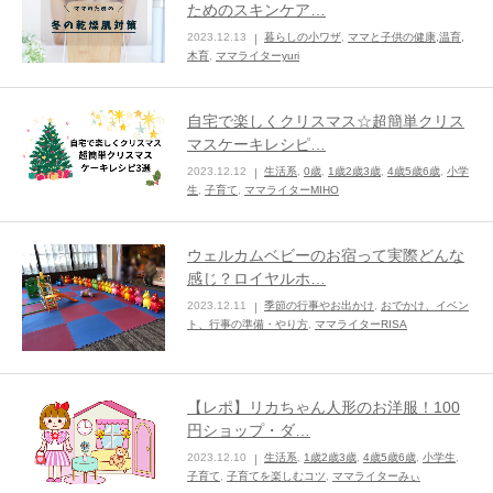
ためのスキンケア…
2023.12.13
暮らしの小ワザ
,
ママと子供の健康,温育,
ままてぃ編集部
木育
,
ママライターyuri
自宅で楽しくクリスマス☆超簡単クリス
マスケーキレシピ…
2023.12.12
生活系
,
0歳
,
1歳2歳3歳
,
4歳5歳6歳
,
小学
生
,
子育て
,
ママライターMIHO
ウェルカムベビーのお宿って実際どんな
感じ？ロイヤルホ…
2023.12.11
季節の行事やお出かけ
,
おでかけ、イベン
ト、行事の準備・やり方
,
ママライターRISA
【レポ】リカちゃん人形のお洋服！100
円ショップ・ダ…
2023.12.10
生活系
,
1歳2歳3歳
,
4歳5歳6歳
,
小学生
,
子育て
,
子育てを楽しむコツ
,
ママライターみぃ