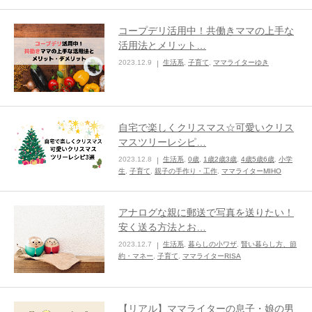
コープデリ活用中！共働きママの上手な
活用法とメリット…
2023.12.9
生活系
,
子育て
,
ママライターゆき
自宅で楽しくクリスマス☆可愛いクリス
マスツリーレシピ…
2023.12.8
生活系
,
0歳
,
1歳2歳3歳
,
4歳5歳6歳
,
小学
生
,
子育て
,
親子の手作り・工作
,
ママライターMIHO
アナログな親に郵送で写真を送りたい！
安く送る方法とお…
2023.12.7
生活系
,
暮らしの小ワザ
,
賢い暮らし方、節
約・マネー
,
子育て
,
ママライターRISA
【リアル】ママライターの息子・娘の男