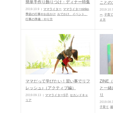
簡単手作り飾りつけ・ディナー特集
ことの
2019.10.9
ママライター
,
ママライターniriko
,
2019.10.
季節の行事やお出かけ
,
おでかけ、イベント、
ー
,
子育
行事の準備・やり方
え方
ママだって学びたい！習い事でリフ
ZIN
レッシュ♪（アクティブ編）
と一緒
り
2019.09.13
ママライターS子
,
セカンドキャ
リア
2019.08.
子育て
,