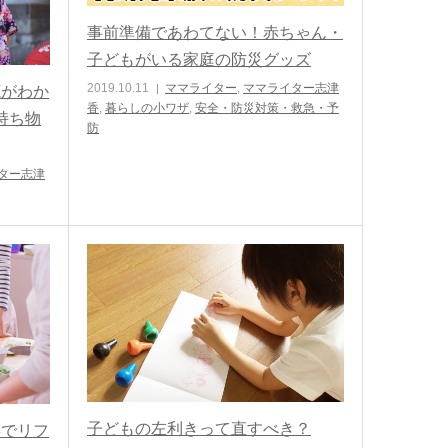
事前準備であわてない！赤ちゃん・
子どもがいる家庭の防災グッズ
2019.10.11
ママライター
,
ママライター志津
源がわか
香
,
暮らしの小ワザ
,
安全・防災対策・救急・予
持ち物
防
ター志津
子どもの左利きって直すべき？
事でリフ