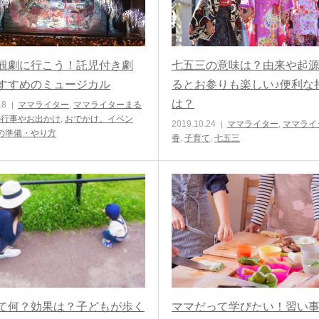
観劇に行こう！託児付き劇
七五三の意味は？由来や起
すすめのミュージカル
るとお参りも楽しい♪便利な
は？
18
ママライター
,
ママライターまる
の行事やお出かけ
,
おでかけ、イベン
2019.10.24
ママライター
,
ママライ
の準備・やり方
香
,
子育て
,
七五三
て何？効果は？子どもが歩く
ママだって学びたい！習い