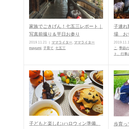
家族でごきげん！七五三レポート｜
子連れ
写真前撮り＆平日お参り
場 お
2019.11.21
ママライター
,
ママライター
2019.11.
mayumi
,
子育て
,
七五三
こ
,
季節
ト、行事
子どもと楽しむ♪ハロウィン準備、
歩育っ