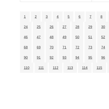
1
2
3
4
5
6
7
8
24
25
26
27
28
29
30
46
47
48
49
50
51
52
68
69
70
71
72
73
74
90
91
92
93
94
95
96
110
111
112
113
114
115