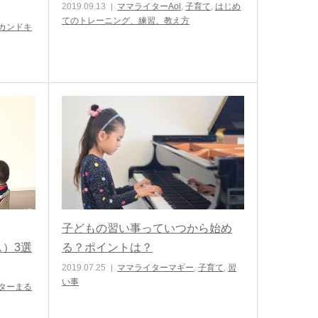
2019.09.13
ママライターAoi
,
子育て
,
はじめ
てのトレーニング、練習、教え方
カンドキ
子どもの習い事っていつから始め
ス）3選
る？ポイントは？
2019.07.25
ママライターマギー
,
子育て
,
習
い事
ターまる