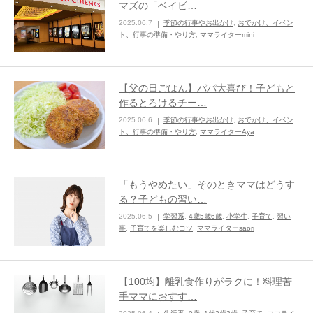
マズの「ベイビ…
2025.06.7
季節の行事やお出かけ
,
おでかけ、イベン
ままてぃ編集部
ト、行事の準備・やり方
,
ママライターmini
【父の日ごはん】パパ大喜び！子どもと
作るとろけるチー…
2025.06.6
季節の行事やお出かけ
,
おでかけ、イベン
ト、行事の準備・やり方
,
ママライターAya
「もうやめたい」そのときママはどうす
る？子どもの習い…
2025.06.5
学習系
,
4歳5歳6歳
,
小学生
,
子育て
,
習い
事
,
子育てを楽しむコツ
,
ママライターsaori
【100均】離乳食作りがラクに！料理苦
手ママにおすす…