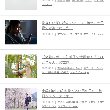
2025.06.4
生活系
,
0歳
,
1歳2歳3歳
,
子育て
,
ママライ
ターsuzu
泣きたい夜に読んでほしい。初めての子
育てが楽になる先…
2025.06.3
ママのカラダとココロ
,
ママライターmini
【体験レポート】親子で大興奮！「こび
とづかん」の世界…
2025.06.2
季節の行事やお出かけ
,
おでかけ、イベン
ト、行事の準備・やり方
,
ママライターAya
小学1年生の忘れ物が多い男の子に。毎
日をスムーズにす…
2025.06.1
生活系
,
4歳5歳6歳
,
小学生
,
子育て
,
子育て
を楽しむコツ
,
ママライターsaori