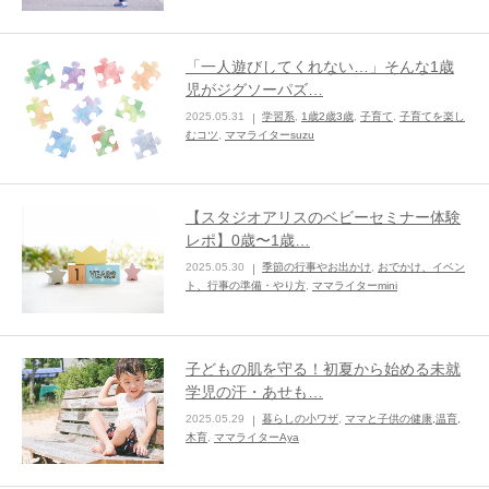
「一人遊びしてくれない…」そんな1歳
児がジグソーパズ…
2025.05.31
学習系
,
1歳2歳3歳
,
子育て
,
子育てを楽し
むコツ
,
ママライターsuzu
【スタジオアリスのベビーセミナー体験
レポ】0歳〜1歳…
2025.05.30
季節の行事やお出かけ
,
おでかけ、イベン
ト、行事の準備・やり方
,
ママライターmini
子どもの肌を守る！初夏から始める未就
学児の汗・あせも…
2025.05.29
暮らしの小ワザ
,
ママと子供の健康,温育,
木育
,
ママライターAya