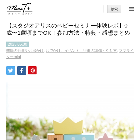
検
索:
【スタジオアリスのベビーセミナー体験レポ】0
トップ
歳〜1歳頃までOK！参加方法・特典・感想まとめ
ママのカラダとココロ
2025.05.30
季節の行事やお出かけ
,
おでかけ、イベント、行事の準備・やり方
,
ママライ
ターmini
セカンドキャリア
暮らしの小ワザ
子育て
季節の行事やお出かけ
特集