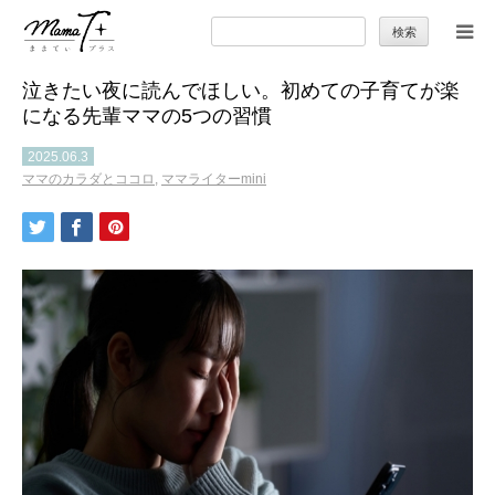
検
索:
泣きたい夜に読んでほしい。初めての子育てが楽
トップ
になる先輩ママの5つの習慣
ママのカラダとココロ
2025.06.3
ママのカラダとココロ
,
ママライターmini
セカンドキャリア
暮らしの小ワザ
子育て
季節の行事やお出かけ
特集