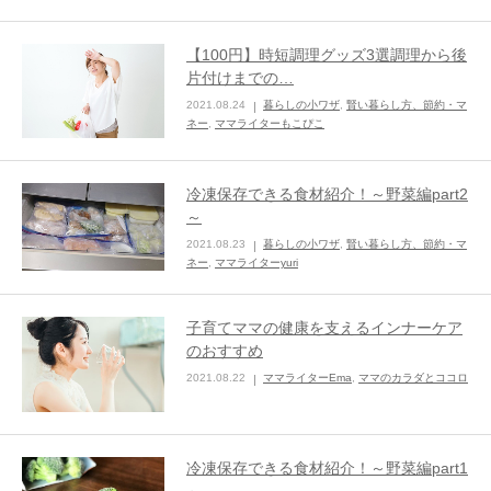
【100円】時短調理グッズ3選調理から後
片付けまでの…
2021.08.24
暮らしの小ワザ
,
賢い暮らし方、節約・マ
ネー
,
ママライターもこぴこ
冷凍保存できる食材紹介！～野菜編part2
～
2021.08.23
暮らしの小ワザ
,
賢い暮らし方、節約・マ
ネー
,
ママライターyuri
子育てママの健康を支えるインナーケア
のおすすめ
2021.08.22
ママライターEma
,
ママのカラダとココロ
冷凍保存できる食材紹介！～野菜編part1