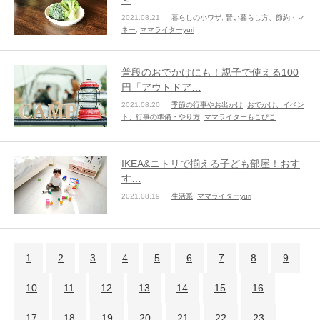
～
2021.08.21
暮らしの小ワザ
,
賢い暮らし方、節約・マ
ネー
,
ママライターyuri
普段のおでかけにも！親子で使える100
円「アウトドア…
2021.08.20
季節の行事やお出かけ
,
おでかけ、イベン
ト、行事の準備・やり方
,
ママライターもこぴこ
IKEA&ニトリで揃える子ども部屋！おす
す…
2021.08.19
生活系
,
ママライターyuri
1
2
3
4
5
6
7
8
9
10
11
12
13
14
15
16
17
18
19
20
21
22
23