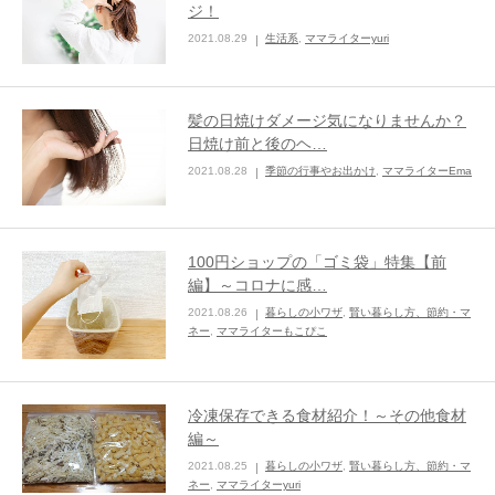
ジ！
ままてぃ編集部
2021.08.29
生活系
,
ママライターyuri
髪の日焼けダメージ気になりませんか？
日焼け前と後のヘ…
2021.08.28
季節の行事やお出かけ
,
ママライターEma
100円ショップの「ゴミ袋」特集【前
編】～コロナに感…
2021.08.26
暮らしの小ワザ
,
賢い暮らし方、節約・マ
ネー
,
ママライターもこぴこ
冷凍保存できる食材紹介！～その他食材
編～
2021.08.25
暮らしの小ワザ
,
賢い暮らし方、節約・マ
ネー
,
ママライターyuri