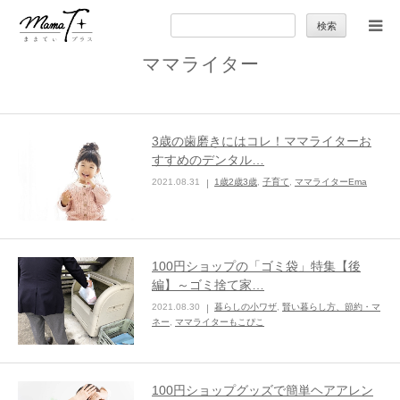
検
索:
ママライター
トップ
ママのカラダとココロ
3歳の歯磨きにはコレ！ママライターお
すすめのデンタル…
セカンドキャリア
2021.08.31
1歳2歳3歳
,
子育て
,
ママライターEma
暮らしの小ワザ
100円ショップの「ゴミ袋」特集【後
子育て
編】～ゴミ捨て家…
2021.08.30
暮らしの小ワザ
,
賢い暮らし方、節約・マ
ネー
,
ママライターもこぴこ
季節の行事やお出かけ
特集
100円ショップグッズで簡単ヘアアレン