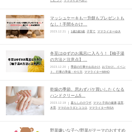
しむコツ
,
ママライターみぃ
マッシュケーキも一升餅もプレゼントも
なし！手間をかけ…
2023.12.21
1歳2歳3歳
,
子育て
,
ママライターゆき
冬至はゆずのお風呂に入ろう！【柚子湯
の方法と注意点】…
2023.12.20
季節の行事やお出かけ
,
おでかけ、イベン
ト、行事の準備・やり方
,
ママライターMIHO
乾燥の季節。思わずパケ買いしたくなる
ハンドクリーム5…
2023.12.19
暮らしの小ワザ
,
ママと子供の健康,温育,
木育
,
ママのカラダとココロ
,
ママライターRISA
野菜嫌いな子へ!野菜がテーマのおすすめ