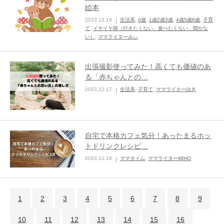
絵本
2023.12.18
生活系
,
0歳
,
1歳2歳3歳
,
4歳5歳6歳
,
子育
て
,
イヤイヤ期（行きたくない、食べたくない、聞かな
い）
,
ママライターみぃ
出張撮影使ってみた！高くても価値のあ
る「赤ちゃんとの…
2023.12.17
生活系
,
子育て
,
ママライターゆき
自宅で本格カフェ気分！あったまるホッ
トドリンクレシピ…
2023.12.16
ママタイム
,
ママライターMIHO
1
2
3
4
5
6
7
8
9
10
11
12
13
14
15
16