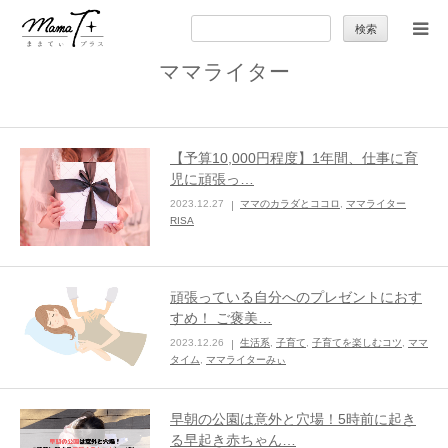
検
索:
ママライター
トップ
ママのカラダとココロ
【予算10,000円程度】1年間、仕事に育
児に頑張っ…
セカンドキャリア
2023.12.27
ママのカラダとココロ
,
ママライター
RISA
暮らしの小ワザ
頑張っている自分へのプレゼントにおす
子育て
すめ！ ご褒美…
2023.12.26
生活系
,
子育て
,
子育てを楽しむコツ
,
ママ
タイム
,
ママライターみぃ
季節の行事やお出かけ
早朝の公園は意外と穴場！5時前に起き
特集
る早起き赤ちゃん…