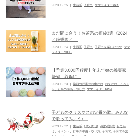
2023.12.25
生活系
,
子育て
,
ママライターゆき
ままてぃ編集部
まだ間に合う！お茶系の福袋3選《2024
／静香園／ …
2023.12.24
生活系
,
子育て
,
子育てを楽しむコツ
,
ママ
ライターMIHO
【予算3,000円程度】年末年始の義実家
帰省、義母に…
2023.12.23
季節の行事やお出かけ
,
おでかけ、イベン
ト、行事の準備・やり方
,
ママライターRISA
子どものクリスマスの定番の歌。みんな
で歌ってみよう♪…
2023.12.22
生活系
,
1歳2歳3歳
,
4歳5歳6歳
,
おでか
け、イベント、行事の準備・やり方
,
子育て
,
子育てを楽