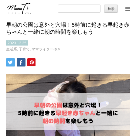
検
索:
早朝の公園は意外と穴場！5時前に起きる早起き赤
トップ
ちゃんと一緒に朝の時間を楽しもう
ママのカラダとココロ
2023.12.25
生活系
,
子育て
,
ママライターゆき
セカンドキャリア
暮らしの小ワザ
子育て
季節の行事やお出かけ
特集