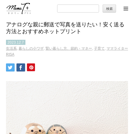
検
索:
アナログな親に郵送で写真を送りたい！安く送る
トップ
方法とおすすめネットプリント
ママのカラダとココロ
2023.12.7
生活系
,
暮らしの小ワザ
,
賢い暮らし方、節約・マネー
,
子育て
,
ママライター
RISA
セカンドキャリア
暮らしの小ワザ
子育て
季節の行事やお出かけ
特集