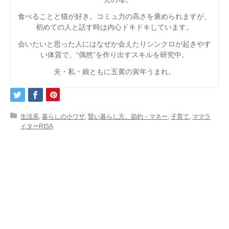
食べることと猫が好き。コミュ力の高さを褒められますが、
初めての人と話す時は内心ドキドキしています。
会いたいと思った人にはなぜか会えたりシンクロが起きやす
い体質で、“偶然”を作り出すスキルを研究中。
夫・私・娘ともに五黄の寅年うまれ。
生活系
,
暮らしの小ワザ
,
賢い暮らし方、節約・マネー
,
子育て
,
ママラ
イターRISA