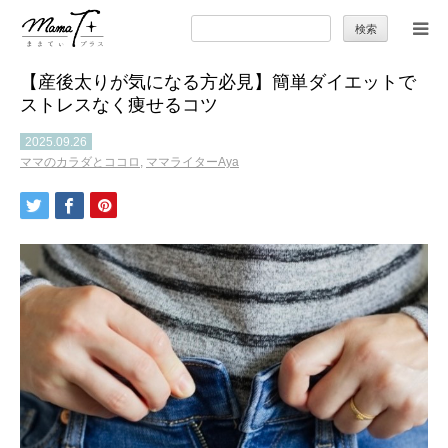
検
索:
【産後太りが気になる方必見】簡単ダイエットで
トップ
ストレスなく痩せるコツ
ママのカラダとココロ
2025.09.26
ママのカラダとココロ
,
ママライターAya
セカンドキャリア
暮らしの小ワザ
子育て
季節の行事やお出かけ
特集