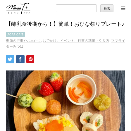
検
索:
【離乳食後期から！】簡単！おひな祭りプレート♪
トップ
2025.02.7
季節の行事やお出かけ
,
おでかけ、イベント、行事の準備・やり方
,
ママライ
ママのカラダとココロ
ターみつば
セカンドキャリア
暮らしの小ワザ
子育て
季節の行事やお出かけ
特集