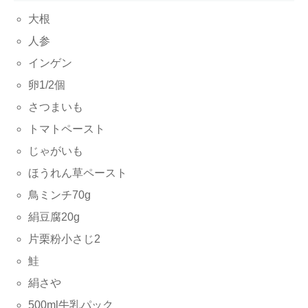
大根
人参
インゲン
卵1/2個
さつまいも
トマトペースト
じゃがいも
ほうれん草ペースト
鳥ミンチ70g
絹豆腐20g
片栗粉小さじ2
鮭
絹さや
500ml牛乳パック