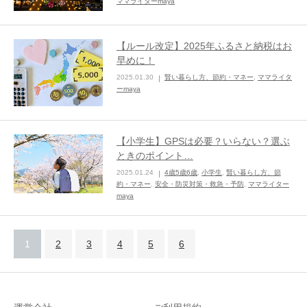
ママライターmaya
【ルール改定】2025年ふるさと納税はお
早めに！
2025.01.30
賢い暮らし方、節約・マネー
,
ママライタ
ーmaya
【小学生】GPSは必要？いらない？選ぶ
ときのポイント…
2025.01.24
4歳5歳6歳
,
小学生
,
賢い暮らし方、節
約・マネー
,
安全・防災対策・救急・予防
,
ママライター
maya
1
2
3
4
5
6