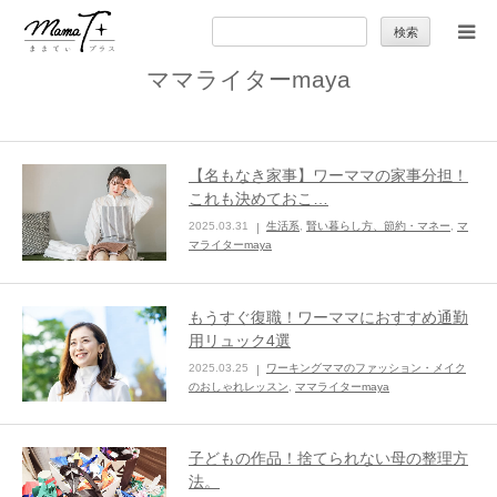
検
索:
ママライターmaya
トップ
ママのカラダとココロ
【名もなき家事】ワーママの家事分担！
これも決めておこ…
セカンドキャリア
2025.03.31
生活系
,
賢い暮らし方、節約・マネー
,
マ
マライターmaya
暮らしの小ワザ
もうすぐ復職！ワーママにおすすめ通勤
用リュック4選
子育て
2025.03.25
ワーキングママのファッション・メイク
のおしゃれレッスン
,
ママライターmaya
季節の行事やお出かけ
子どもの作品！捨てられない母の整理方
特集
法。