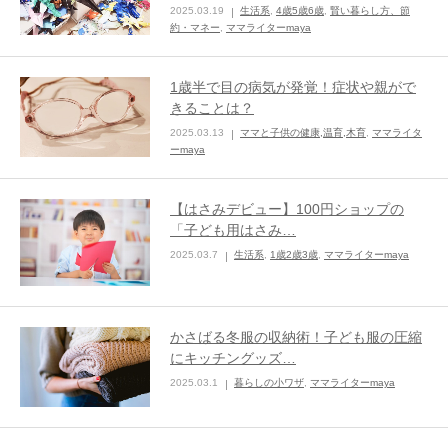
2025.03.19
生活系
,
4歳5歳6歳
,
賢い暮らし方、節
約・マネー
,
ママライターmaya
ままてぃ編集部
1歳半で目の病気が発覚！症状や親がで
きることは？
2025.03.13
ママと子供の健康,温育,木育
,
ママライタ
ーmaya
【はさみデビュー】100円ショップの
「子ども用はさみ…
2025.03.7
生活系
,
1歳2歳3歳
,
ママライターmaya
かさばる冬服の収納術！子ども服の圧縮
にキッチングッズ…
2025.03.1
暮らしの小ワザ
,
ママライターmaya