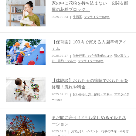
家の中に花粉を持ち込まない！玄関＆部
屋の花粉ブロック…
2025.02.23
生活系
,
ママライターmaya
【保育園】100均で買える入園準備アイ
テム
2025.02.17
学校行事、お弁当準備のコツ
,
賢い暮らし
方、節約・マネー
,
ママライターmaya
【体験談】おもちゃの病院でおもちゃを
修理！流れや料金…
2025.02.11
賢い暮らし方、節約・マネー
,
ママライタ
ーmaya
まだ間に合う！2月も楽しめるイルミネ
ーション
2025.02.5
おでかけ、イベント、行事の準備・やり方
,