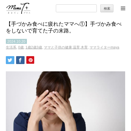
検
索:
【手づかみ食べに疲れたママへ①】手づかみ食べ
トップ
をしないで育てた子の末路。
ママのカラダとココロ
2024.10.20
生活系
,
0歳
,
1歳2歳3歳
,
ママと子供の健康,温育,木育
,
ママライターmaya
セカンドキャリア
暮らしの小ワザ
子育て
季節の行事やお出かけ
特集