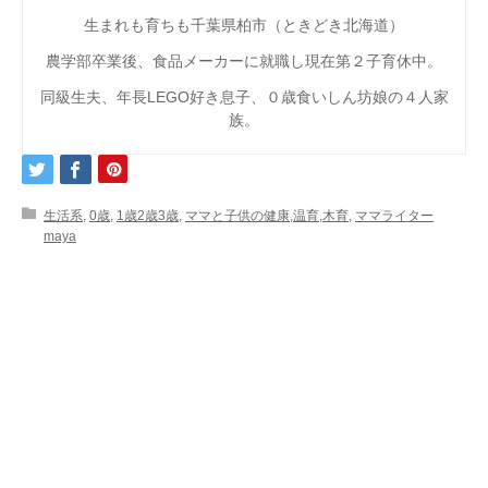
生まれも育ちも千葉県柏市（ときどき北海道）
農学部卒業後、食品メーカーに就職し現在第２子育休中。
同級生夫、年長LEGO好き息子、０歳食いしん坊娘の４人家
族。
生活系
,
0歳
,
1歳2歳3歳
,
ママと子供の健康,温育,木育
,
ママライター
maya