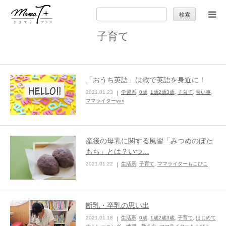
検
索:
子育て
トップ
ママのカラダとココロ
「おうち英語」は歌で英語を身近に！
2021.01.23
学習系
,
0歳
,
1歳2歳3歳
,
子育て
,
習い事
,
セカンドキャリア
ママライターyuri
暮らしの小ワザ
産後の母乳に関する風習「みつめのぼた
もち」とは？いつ…
子育て
2021.01.22
生活系
,
子育て
,
ママライターもこぴこ
季節の行事やお出かけ
断乳・卒乳の思い出
特集
2021.01.18
生活系
,
0歳
,
1歳2歳3歳
,
子育て
,
はじめて