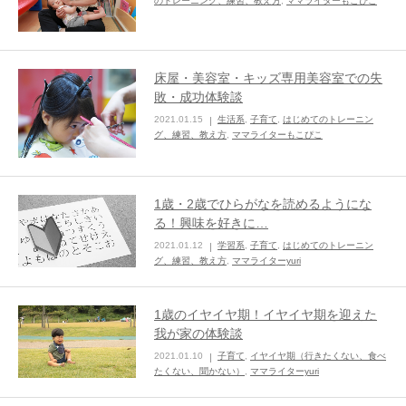
のトレーニング、練習、教え方
,
ママライターもこぴこ
ままてぃ編集部
床屋・美容室・キッズ専用美容室での失
敗・成功体験談
2021.01.15
生活系
,
子育て
,
はじめてのトレーニン
グ、練習、教え方
,
ママライターもこぴこ
1歳・2歳でひらがなを読めるようにな
る！興味を好きに…
2021.01.12
学習系
,
子育て
,
はじめてのトレーニン
グ、練習、教え方
,
ママライターyuri
1歳のイヤイヤ期！イヤイヤ期を迎えた
我が家の体験談
2021.01.10
子育て
,
イヤイヤ期（行きたくない、食べ
たくない、聞かない）
,
ママライターyuri