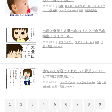
2020.06.3
特集
,
婦人科、母乳外来、おっぱいトラブ
ル、小児歯科
,
ママライターAoi
,
0歳
,
1歳2歳3歳
出産は奇跡！多量出血のリスクで自己血
輸血｜ライターA…
2020.04.1
ママライター
,
ママライターAoi
,
0歳
,
出
産・育児レポート
赤ちゃんが寝てくれない！育児ノイロー
ゼ寸前に実際助か…
2020.02.26
ママライター
,
ママライターAoi
,
0歳
,
1歳
2歳3歳
,
出産・育児レポート
1
2
3
4
5
6
7
8
9