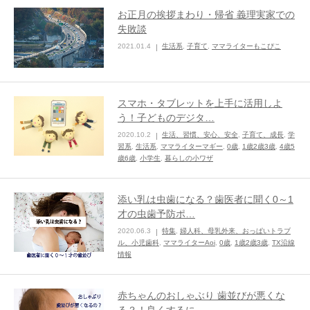
お正月の挨拶まわり・帰省 義理実家での
失敗談
2021.01.4
生活系
,
子育て
,
ママライターもこぴこ
スマホ・タブレットを上手に活用しよ
う！子どものデジタ…
2020.10.2
生活、習慣、安心、安全
,
子育て、成長
,
学
習系
,
生活系
,
ママライターマギー
,
0歳
,
1歳2歳3歳
,
4歳5
歳6歳
,
小学生
,
暮らしの小ワザ
添い乳は虫歯になる？歯医者に聞く0～1
才の虫歯予防ポ…
2020.06.3
特集
,
婦人科、母乳外来、おっぱいトラブ
ル、小児歯科
,
ママライターAoi
,
0歳
,
1歳2歳3歳
,
TX沿線
情報
赤ちゃんのおしゃぶり 歯並びが悪くな
る？！良くするに…