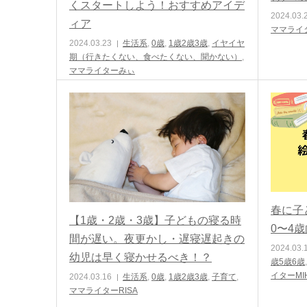
くスタートしよう！おすすめアイデ
2024.03.
ィア
ママライタ
2024.03.23
生活系
,
0歳
,
1歳2歳3歳
,
イヤイヤ
期（行きたくない、食べたくない、聞かない）
,
ママライターみぃ
春に子
【1歳・2歳・3歳】子どもの寝る時
0〜4
間が遅い。夜更かし・遅寝遅起きの
2024.03.
幼児は早く寝かせるべき！？
歳5歳6歳
イターMI
2024.03.16
生活系
,
0歳
,
1歳2歳3歳
,
子育て
,
ママライターRISA