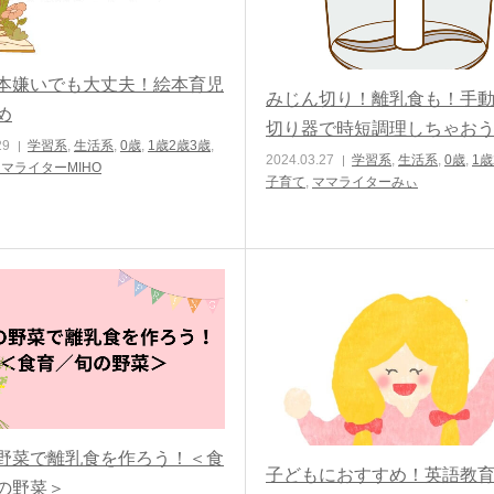
本嫌いでも大丈夫！絵本育児
みじん切り！離乳食も！手
め
切り器で時短調理しちゃお
29
学習系
,
生活系
,
0歳
,
1歳2歳3歳
,
2024.03.27
学習系
,
生活系
,
0歳
,
1歳
マライターMIHO
子育て
,
ママライターみぃ
野菜で離乳食を作ろう！＜食
子どもにおすすめ！英語教
の野菜＞