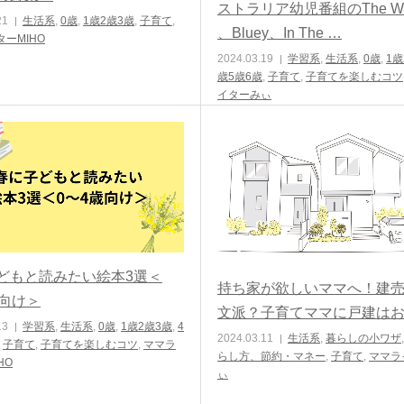
ストラリア幼児番組のThe Wig
21
生活系
,
0歳
,
1歳2歳3歳
,
子育て
,
、Bluey、In The …
ーMIHO
2024.03.19
学習系
,
生活系
,
0歳
,
1歳
歳5歳6歳
,
子育て
,
子育てを楽しむコツ
イターみぃ
どもと読みたい絵本3選＜
持ち家が欲しいママへ！建
歳向け＞
文派？子育てママに戸建は
13
学習系
,
生活系
,
0歳
,
1歳2歳3歳
,
4
2024.03.11
生活系
,
暮らしの小ワザ
,
子育て
,
子育てを楽しむコツ
,
ママラ
らし方、節約・マネー
,
子育て
,
ママラ
HO
ぃ