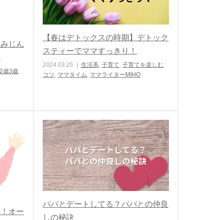
【春はデトックスの時期】デトック
動みじん
スティーでママすっきり！
う
2024.03.25
生活系
,
子育て
,
子育てを楽しむ
2歳3歳
,
コツ
,
ママタイム
,
ママライターMIHO
パパとデートしてる？パパとの仲良
育！オー
しの秘訣