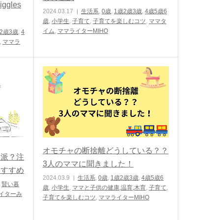
gles
2024.03.17
生活系
,
0歳
,
1歳2歳3歳
,
4歳5歳6
歳
,
小学生
,
子育て
,
子育てを楽しむコツ
,
ママタ
イム
,
ママライターMIHO
2歳3歳
,
4
,
ママラ
オモチャの断捨離どうしている？？
売派？注
3人のママに聞きました！
おすすめ
2024.03.9
生活系
,
0歳
,
1歳2歳3歳
,
4歳5歳6
,
賢い暮
歳
,
小学生
,
ママと子供の健康,温育,木育
,
子育て
,
イターみ
子育てを楽しむコツ
,
ママライターMIHO