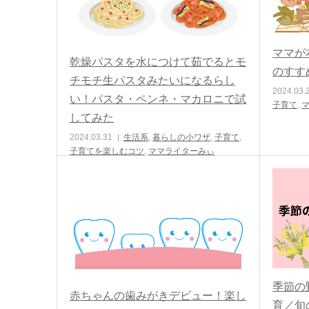
ママが
乾燥パスタを水につけて茹でるとモ
のすす
チモチ生パスタみたいになるらし
2024.03.
い！パスタ・ペンネ・マカロニで試
子育て
,
マ
してみた
2024.03.31
生活系
,
暮らしの小ワザ
,
子育て
,
子育てを楽しむコツ
,
ママライターみぃ
季節の
赤ちゃんの歯みがきデビュー！楽し
育／旬