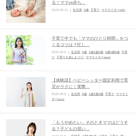
る！ママvs赤ち…
2025.06.11
生活系
,
0歳
,
子育て
,
ママライターmini
ままてぃ編集部
子育て中でも「ママのひとり時間」をつ
くるコツは？忙し…
2025.06.9
生活系
,
0歳
,
1歳2歳3歳
,
4歳5歳6歳
,
子育
て
,
子育てを楽しむコツ
,
ママライターsaori
【体験談】ベビーシッター固定利用で育
児がラクに｜実際…
2025.06.8
生活系
,
0歳
,
1歳2歳3歳
,
子育て
,
ママライ
ターsuzu
「もうやめたい」そのときママはどうす
る？子どもの習い…