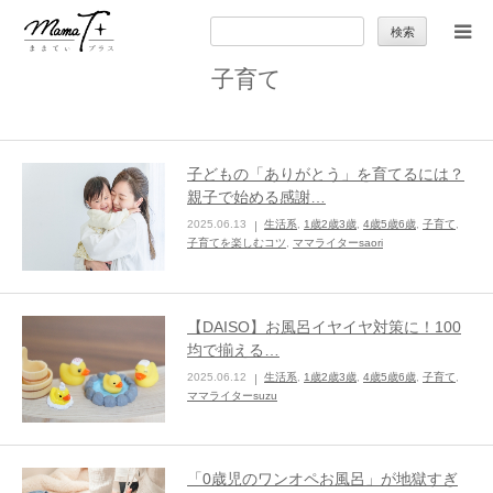
検
索:
子育て
トップ
ママのカラダとココロ
子どもの「ありがとう」を育てるには？
親子で始める感謝…
セカンドキャリア
2025.06.13
生活系
,
1歳2歳3歳
,
4歳5歳6歳
,
子育て
,
子育てを楽しむコツ
,
ママライターsaori
暮らしの小ワザ
【DAISO】お風呂イヤイヤ対策に！100
子育て
均で揃える…
2025.06.12
生活系
,
1歳2歳3歳
,
4歳5歳6歳
,
子育て
,
ママライターsuzu
季節の行事やお出かけ
特集
「0歳児のワンオペお風呂」が地獄すぎ