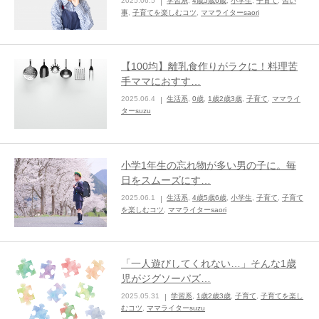
2025.06.5
学習系
,
4歳5歳6歳
,
小学生
,
子育て
,
習い
事
,
子育てを楽しむコツ
,
ママライターsaori
【100均】離乳食作りがラクに！料理苦
手ママにおすす…
2025.06.4
生活系
,
0歳
,
1歳2歳3歳
,
子育て
,
ママライ
ターsuzu
小学1年生の忘れ物が多い男の子に。毎
日をスムーズにす…
2025.06.1
生活系
,
4歳5歳6歳
,
小学生
,
子育て
,
子育て
を楽しむコツ
,
ママライターsaori
「一人遊びしてくれない…」そんな1歳
児がジグソーパズ…
2025.05.31
学習系
,
1歳2歳3歳
,
子育て
,
子育てを楽し
むコツ
,
ママライターsuzu