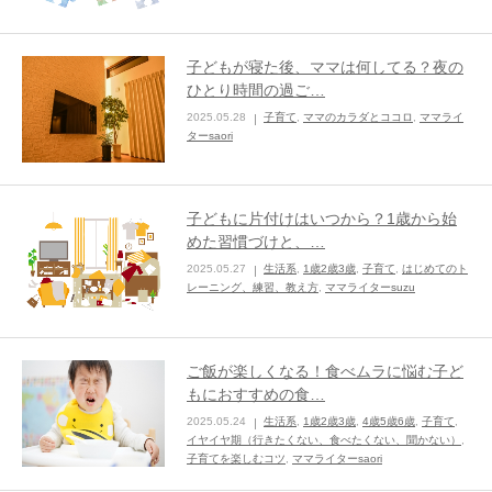
子どもが寝た後、ママは何してる？夜の
ひとり時間の過ご…
2025.05.28
子育て
,
ママのカラダとココロ
,
ママライ
ターsaori
子どもに片付けはいつから？1歳から始
めた習慣づけと、…
2025.05.27
生活系
,
1歳2歳3歳
,
子育て
,
はじめてのト
レーニング、練習、教え方
,
ママライターsuzu
ご飯が楽しくなる！食べムラに悩む子ど
もにおすすめの食…
2025.05.24
生活系
,
1歳2歳3歳
,
4歳5歳6歳
,
子育て
,
イヤイヤ期（行きたくない、食べたくない、聞かない）
,
子育てを楽しむコツ
,
ママライターsaori