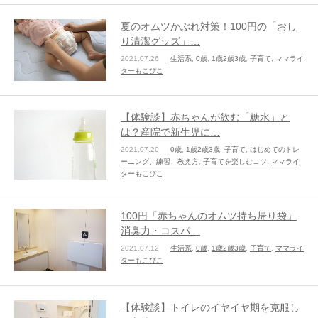
夏のオムツかぶれ対策！100円の「おし
り清潔グッズ」…
2021.07.26
生活系
,
0歳
,
1歳2歳3歳
,
子育て
,
ママライ
ターもこぴこ
【体験談】赤ちゃんが飲む「糖水」と
は？産院で新生児に…
2021.07.20
0歳
,
1歳2歳3歳
,
子育て
,
はじめてのトレ
ーニング、練習、教え方
,
子育てを楽しむコツ
,
ママライ
ターもこぴこ
100円「赤ちゃんのオムツ持ち帰り袋」
消臭力・コスパ…
2021.07.12
生活系
,
0歳
,
1歳2歳3歳
,
子育て
,
ママライ
ターもこぴこ
【体験談】トイレのイヤイヤ期を克服し