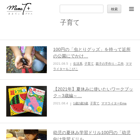
検
索:
子育て
トップ
ママのカラダとココロ
100円の「虫とりグッズ」を持って近所
の公園にでかけ…
セカンドキャリア
2021.08.5
生活系
,
子育て
,
親子の手作り・工作
,
ママ
ライターもこぴこ
暮らしの小ワザ
【2021年】夏休みに使いたいワークブッ
ク～3歳編～…
子育て
2021.08.4
1歳2歳3歳
,
子育て
,
ママライターEma
季節の行事やお出かけ
幼児の夏休み学習ドリル100円の「幼児
特集
向け学習ドリル…