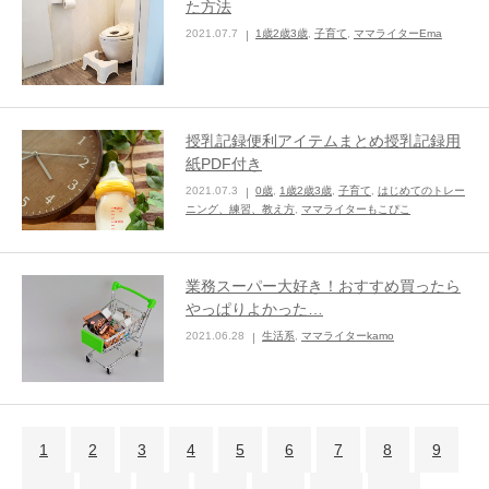
た方法
2021.07.7
1歳2歳3歳
,
子育て
,
ママライターEma
授乳記録便利アイテムまとめ授乳記録用
紙PDF付き
2021.07.3
0歳
,
1歳2歳3歳
,
子育て
,
はじめてのトレー
ニング、練習、教え方
,
ママライターもこぴこ
業務スーパー大好き！おすすめ買ったら
やっぱりよかった…
2021.06.28
生活系
,
ママライターkamo
1
2
3
4
5
6
7
8
9