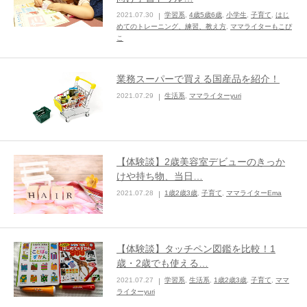
2021.07.30
学習系
,
4歳5歳6歳
,
小学生
,
子育て
,
はじ
ままてぃ編集部
めてのトレーニング、練習、教え方
,
ママライターもこぴ
こ
業務スーパーで買える国産品を紹介！
2021.07.29
生活系
,
ママライターyuri
【体験談】2歳美容室デビューのきっか
けや持ち物、当日…
2021.07.28
1歳2歳3歳
,
子育て
,
ママライターEma
【体験談】タッチペン図鑑を比較！1
歳・2歳でも使える…
2021.07.27
学習系
,
生活系
,
1歳2歳3歳
,
子育て
,
ママ
ライターyuri