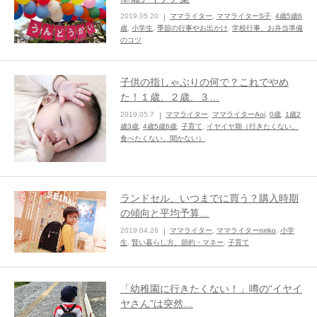
2019.05.20
ママライター
,
ママライターS子
,
4歳5歳6
ままてぃ編集部
歳
,
小学生
,
季節の行事やお出かけ
,
学校行事、お弁当準備
のコツ
子供の指しゃぶりの何で？これでやめ
た！１歳、２歳、３…
2019.05.7
ママライター
,
ママライターAoi
,
0歳
,
1歳2
歳3歳
,
4歳5歳6歳
,
子育て
,
イヤイヤ期（行きたくない、
食べたくない、聞かない）
ランドセル、いつまでに買う？購入時期
の傾向と平均予算…
2019.04.26
ママライター
,
ママライターniriko
,
小学
生
,
賢い暮らし方、節約・マネー
,
子育て
「幼稚園に行きたくない！」噂の“イヤイ
ヤさん”は突然…