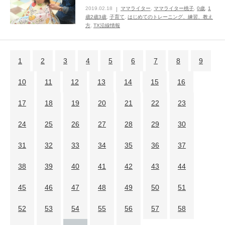
2019.02.18
ママライター
,
ママライター桃子
,
0歳
,
1
歳2歳3歳
,
子育て
,
はじめてのトレーニング、練習、教え
方
,
TX沿線情報
1
2
3
4
5
6
7
8
9
10
11
12
13
14
15
16
17
18
19
20
21
22
23
24
25
26
27
28
29
30
31
32
33
34
35
36
37
38
39
40
41
42
43
44
45
46
47
48
49
50
51
52
53
54
55
56
57
58