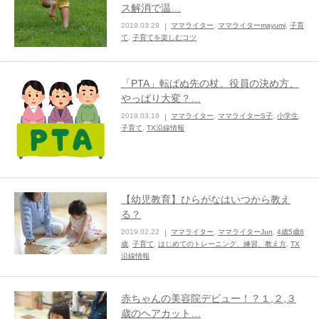
ス解消で温…
2019.03.29
ママライター
,
ママライターmayumi
,
子育
て
,
子育てを楽しむコツ
「PTA」転ばぬ先の杖。役員の決め方、
やっぱり大変？…
2019.03.19
ママライター
,
ママライターS子
,
小学生
,
子育て
,
TX沿線情報
【幼児教育】ひらがなはいつから教え
る？
2019.02.22
ママライター
,
ママライターJun
,
4歳5歳6
歳
,
子育て
,
はじめてのトレーニング、練習、教え方
,
TX
沿線情報
赤ちゃんの美容院デビュー！？１,２,３
歳のヘアカット…