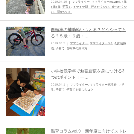
2019.04.16
ママライター
,
ママライターmayumi
,
4歳
5歳6歳
,
子育て
,
イヤイヤ期（行きたくない、食べたくな
い、聞かない）
自転車の補助輪いつとる？どうやってと
る？５歳・６歳・…
2019.04.5
ママライター
,
ママライターS子
,
4歳5歳6
歳
,
子育て
,
自転車の乗り方
小学校低学年で勉強習慣を身につける3
つのポイント！一…
2019.04.1
ママライター
,
ママライター志津香
,
小学
生
,
子育て
,
子育てを楽しむコツ
温育コラムvol.9 新年度に向けてストレ