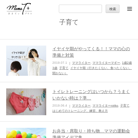
検
索:
子育て
トップ
ママのカラダとココロ
イヤイヤ期がやってくる！！ママの心の
準備と対策
セカンドキャリア
2019.07.1
ママライター
,
ママライターマギー
,
1歳2歳
3歳
,
子育て
,
イヤイヤ期（行きたくない、食べたくない、
聞かない）
暮らしの小ワザ
トイレトレーニングはいつから？うまく
子育て
いかない時は？準…
2019.06.4
ママライター
,
ママライターniriko
,
子育て
,
はじめてのトレーニング、練習、教え方
季節の行事やお出かけ
お弁当・席取り・持ち物…ママの運動会
特集
準備アイデア集