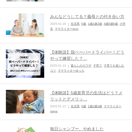
みんなどうしてる？義母との付き合い方
2025.01.16
生活系
,
0歳
,
1歳2歳3歳
,
4歳5歳6歳
,
小学
生
,
ママライターroco
【体験談】脱ペーパードライバー！どう
やって練習した？…
2025.01.13
暮らしの小ワザ
,
子育て
,
子育てを楽しむ
コツ
,
ママライターゆっち
【体験談】5歳差育児の生活はどう？メ
リットとデメリッ…
2025.01.12
生活系
,
0歳
,
1歳2歳3歳
,
ママライター
maya
毎日シャンプー、やめました