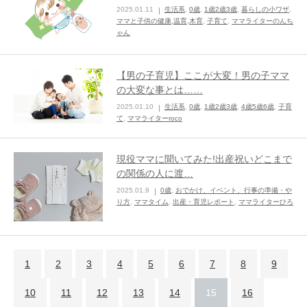
2025.01.11
生活系
,
0歳
,
1歳2歳3歳
,
暮らしの小ワザ
,
ママと子供の健康,温育,木育
,
子育て
,
ママライターのんち
ゃん
【男の子育児】ここが大変！男の子ママ
の大変な事とは……
2025.01.10
生活系
,
0歳
,
1歳2歳3歳
,
4歳5歳6歳
,
子育
て
,
ママライターroco
現役ママに聞いてみた!出産祝いどこまで
の関係の人に渡…
2025.01.9
0歳
,
おでかけ、イベント、行事の準備・や
り方
,
ママタイム
,
出産・育児レポート
,
ママライターひろ
1
2
3
4
5
6
7
8
9
10
11
12
13
14
15
16