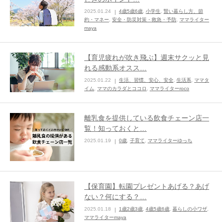
2025.01.24
4歳5歳6歳
,
小学生
,
賢い暮らし方、節
ままてぃ編集部
約・マネー
,
安全・防災対策・救急・予防
,
ママライター
maya
【育児疲れが吹き飛ぶ】週末サクッと見
れる感動系オスス…
2025.01.22
生活、習慣、安心、安全
,
生活系
,
ママタ
イム
,
ママのカラダとココロ
,
ママライターroco
離乳食を提供している飲食チェーン店一
覧！知っておくと…
2025.01.19
0歳
,
子育て
,
ママライターゆっち
【保育園】転園プレゼントあげる？あげ
ない？何にする？…
2025.01.18
1歳2歳3歳
,
4歳5歳6歳
,
暮らしの小ワザ
,
ママライターmaya