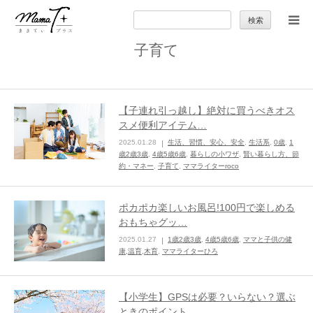
検
索:
子育て
トップ
ママのカラダとココロ
【子連れ引っ越し】絶対に買うべきオス
スメ便利アイテム…
セカンドキャリア
2025.01.28
生活、習慣、安心、安全
,
生活系
,
0歳
,
1
歳2歳3歳
,
4歳5歳6歳
,
暮らしの小ワザ
,
賢い暮らし方、節
約・マネー
,
子育て
,
ママライターroco
暮らしの小ワザ
ポカポカ楽しいお風呂!100円で楽しめる
子育て
おもちゃグッ…
2025.01.27
1歳2歳3歳
,
4歳5歳6歳
,
ママと子供の健
康,温育,木育
,
ママライターひろ
季節の行事やお出かけ
【小学生】GPSは必要？いらない？選ぶ
特集
ときのポイント…