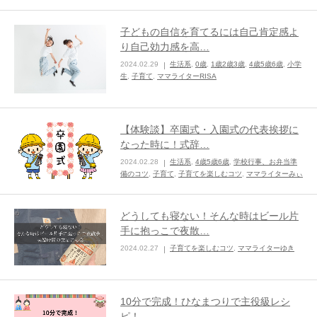
子どもの自信を育てるには自己肯定感よ
り自己効力感を高…
2024.02.29
生活系
,
0歳
,
1歳2歳3歳
,
4歳5歳6歳
,
小学
生
,
子育て
,
ママライターRISA
【体験談】卒園式・入園式の代表挨拶に
なった時に！式辞…
2024.02.28
生活系
,
4歳5歳6歳
,
学校行事、お弁当準
備のコツ
,
子育て
,
子育てを楽しむコツ
,
ママライターみぃ
どうしても寝ない！そんな時はビール片
手に抱っこで夜散…
2024.02.27
子育てを楽しむコツ
,
ママライターゆき
10分で完成！ひなまつりで主役級レシ
ピ！