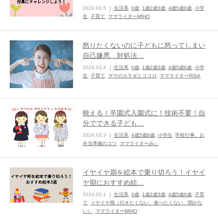
2024.03.5
生活系
,
0歳
,
1歳2歳3歳
,
4歳5歳6歳
,
小学
ままてぃ編集部
生
,
子育て
,
ママライターMIHO
怒りたくないのに子どもに怒ってしまい
自己嫌悪…対処法…
2024.03.4
生活系
,
0歳
,
1歳2歳3歳
,
4歳5歳6歳
,
小学
生
,
子育て
,
ママのカラダとココロ
,
ママライターRISA
映える！卒園式入園式に！技術不要！自
分でできる子ども…
2024.03.3
生活系
,
4歳5歳6歳
,
小学生
,
学校行事、お
弁当準備のコツ
,
ママライターみぃ
イヤイヤ期を絵本で乗り切ろう！イヤイ
ヤ期におすすめ絵…
2024.03.1
生活系
,
0歳
,
1歳2歳3歳
,
4歳5歳6歳
,
子育
て
,
イヤイヤ期（行きたくない、食べたくない、聞かな
い）
,
ママライターMIHO