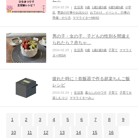
2024.02.26
生活系
,
0歳
,
1歳2歳3歳
,
4歳5歳6歳
,
小学
生
,
季節の行事やお出かけ
,
おでかけ、イベント、行事の
準備・やり方
,
ママライターMIHO
男の子・女の子、子どもの性別を間違え
られたら？赤ちゃ…
2024.02.25
生活系
,
0歳
,
1歳2歳3歳
,
子育て
,
ママライ
ターRISA
疲れた時に！炊飯器で作る超楽ちんご飯
レシピ
2024.02.24
生活系
,
暮らしの小ワザ
,
子育て
,
子育てを
楽しむコツ
,
ママライターみぃ
1
2
3
4
5
6
7
8
9
10
11
12
13
14
15
16