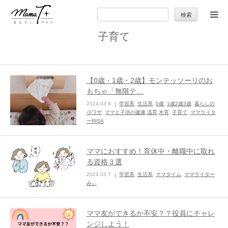
検
索:
子育て
トップ
ママのカラダとココロ
【0歳・1歳・2歳】モンテッソーリのお
もちゃ「無限テ…
セカンドキャリア
2024.03.8
学習系
,
生活系
,
0歳
,
1歳2歳3歳
,
暮らしの
小ワザ
,
ママと子供の健康,温育,木育
,
子育て
,
ママライタ
ーRISA
暮らしの小ワザ
ママにおすすめ！育休中・離職中に取れ
子育て
る資格３選
2024.03.7
学習系
,
生活系
,
ママタイム
,
ママライター
みぃ
季節の行事やお出かけ
ママ友ができるか不安？？役員にチャレ
特集
ンジしよう！