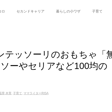
コロ
セカンドキャリア
暮らしの小ワザ
子育て
モンテッソーリのおもちゃ「
ソーやセリアなど100均の
温育,木育
,
子育て
,
ママライターRISA