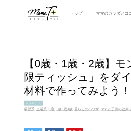
トップ
ママのカラダとコ
【0歳・1歳・2歳】
限ティッシュ」をダイ
材料で作ってみよう！
2024.03.8
学習系
,
生活系
,
0歳
,
1歳2歳3歳
,
暮らしの小ワザ
,
ママと子供の健康,