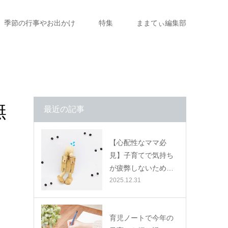
季節の行事やお出かけ
特集
ままてぃ編集部
無
最近の記事
【心配性なママ必
見】子育てで気持ち
が疲弊しないため…
2025.12.31
育児ノートで今年の