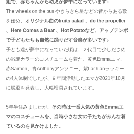
組で、赤ちゃんから幼児が夢中になっています♪
The wheels on the bus やきらきら星などの昔からある歌
を始め、
オリジナル曲のfruits salad 、do the propeller
、Here Comes a Bear 、Hot Potatoなど、アップテンポ
で子どもたちも自然に踊りだす音楽が多いです♪
子ども達が夢中になっていた頃は、２代目で少しださめ
の戦隊カラーのコスチュームを着た、黄色Emmaエマ、
赤Saimon、青Anthonyアンソニー、紫Lachlanラッキー
の4人体制でしたが、９年間活動したエマが2021年10月
に脱退を発表し、大幅増員されています。
5年半住みましたが、
その時は一番人気の黄色Emmaエ
マのコスチュームを、当時小さな女の子たちがみんな着
ているのを見かけました。