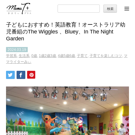
検
索:
子どもにおすすめ！英語教育！オーストラリア幼
トップ
児番組のThe Wiggles 、Bluey、In The Night
Garden
ママのカラダとココロ
2024.03.19
学習系
,
生活系
,
0歳
,
1歳2歳3歳
,
4歳5歳6歳
,
子育て
,
子育てを楽しむコツ
,
マ
セカンドキャリア
マライターみぃ
暮らしの小ワザ
子育て
季節の行事やお出かけ
特集