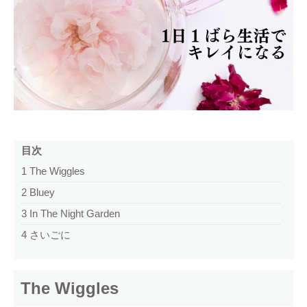
目次
1
The Wiggles
2
Bluey
3
In The Night Garden
4
さいごに
The Wiggles