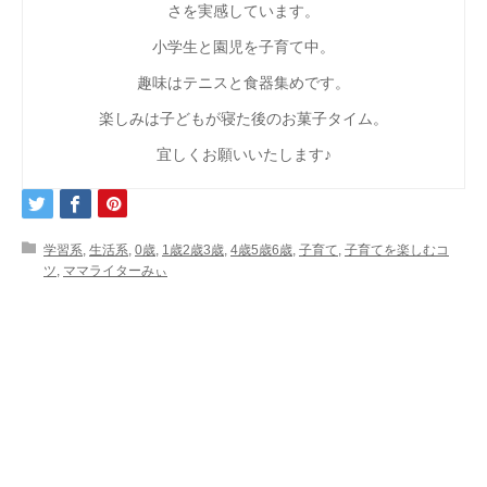
さを実感しています。
小学生と園児を子育て中。
趣味はテニスと食器集めです。
楽しみは子どもが寝た後のお菓子タイム。
宜しくお願いいたします♪
学習系
,
生活系
,
0歳
,
1歳2歳3歳
,
4歳5歳6歳
,
子育て
,
子育てを楽しむコ
ツ
,
ママライターみぃ