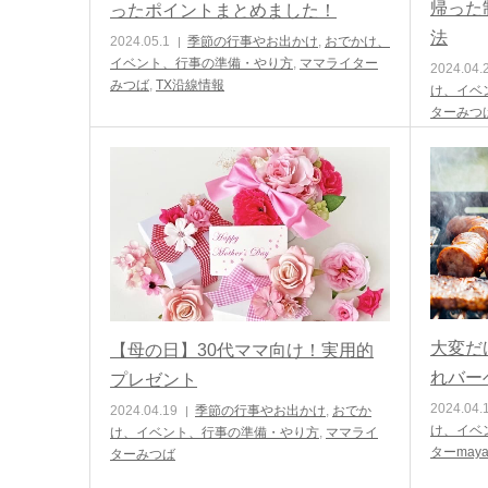
帰った
ったポイントまとめました！
法
2024.05.1
季節の行事やお出かけ
,
おでかけ、
イベント、行事の準備・やり方
,
ママライター
2024.04.
みつば
,
TX沿線情報
け、イベ
ターみつ
大変だ
【母の日】30代ママ向け！実用的
れバー
プレゼント
2024.04.
2024.04.19
季節の行事やお出かけ
,
おでか
け、イベ
け、イベント、行事の準備・やり方
,
ママライ
ターmay
ターみつば