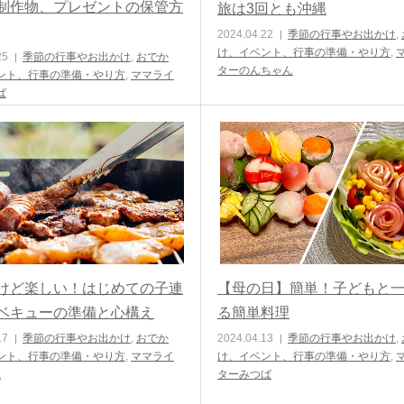
制作物、プレゼントの保管方
旅は3回とも沖縄
2024.04.22
季節の行事やお出かけ
,
け、イベント、行事の準備・やり方
,
25
季節の行事やお出かけ
,
おでか
ターのんちゃん
ント、行事の準備・やり方
,
ママライ
ば
けど楽しい！はじめての子連
【母の日】簡単！子どもと
ベキューの準備と心構え
る簡単料理
17
季節の行事やお出かけ
,
おでか
2024.04.13
季節の行事やお出かけ
,
ント、行事の準備・やり方
,
ママライ
け、イベント、行事の準備・やり方
,
a
ターみつば