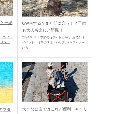
もと一緒
GW何する？まだ間に合う！？子供
ー
も大人も楽しい筍掘り！
おでかけ、
2024.05.2
季節の行事やお出かけ
,
おでかけ、
ライター
イベント、行事の準備・やり方
,
ママライター
ひろ
大きな公園ではこれが便利！キャリ
のマタ