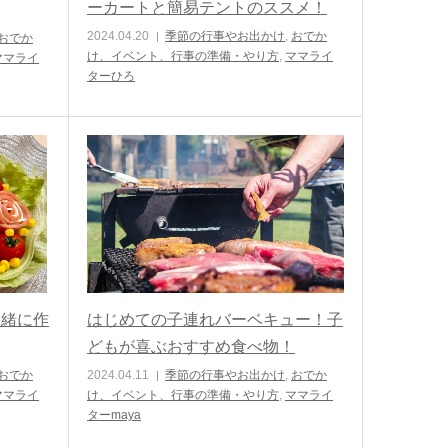
ーカートと簡易テントのススメ！
2024.04.20
季節の行事やお出かけ
,
おでか
おでか
け、イベント、行事の準備・やり方
,
ママライ
ママライ
ターひろ
一緒に作
はじめての子連れバーベキュー！子
どもが喜ぶおすすめ食べ物！
おでか
2024.04.11
季節の行事やお出かけ
,
おでか
ママライ
け、イベント、行事の準備・やり方
,
ママライ
ターmaya