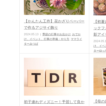
【かんたん工作】花かざりペーパー
【初夏
で作るアジサイ飾り
ックフ
影アイ
2024.05.13
季節の行事やお出かけ
,
おでか
け、イベント、行事の準備・やり方
,
ママライ
2024.05.
ターみつば
け、イベ
ターゆっ
【母の
初子連れディズニー！予習して良か