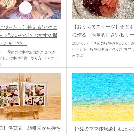
【おうちでスイーツ】子ど
にぴったり】映える”ピクニ
に作る！簡単あじさいゼリ
ォト”はいかが？おすすめ撮
テムをご紹…
2024.05.7
季節の行事やお出かけ
,
イベント、行事の準備・やり方
,
ママ
12
季節の行事やお出かけ
,
おでか
みつば
ント、行事の準備・やり方
,
ママライ
ち
日】保育園・幼稚園から持ち
【3児のママ体験談】私たち