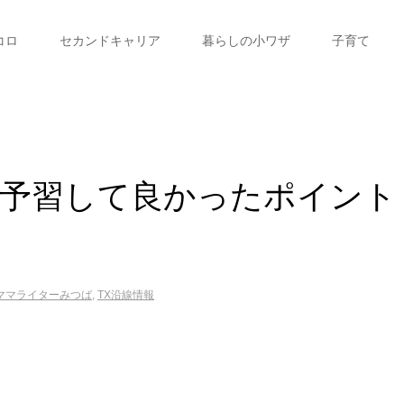
コロ
セカンドキャリア
暮らしの小ワザ
子育て
！予習して良かったポイント
ママライターみつば
,
TX沿線情報