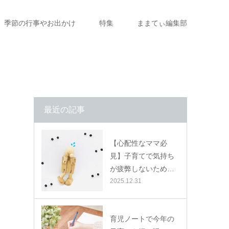
季節の行事やお出かけ
特集
ままてぃ編集部
最近の記事
【心配性なママ必
見】子育てで気持ち
が疲弊しないため…
2025.12.31
育児ノートで今年の