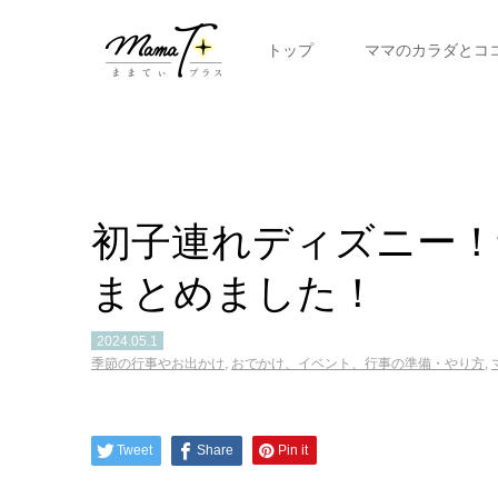
トップ
ママのカラダとコ
初子連れディズニー
まとめました！
2024.05.1
季節の行事やお出かけ
,
おでかけ、イベント、行事の準備・やり方
,
Tweet
Share
Pin it