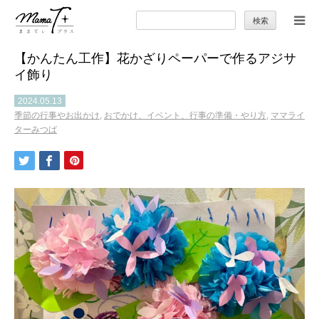
検
索:
【かんたん工作】花かざりペーパーで作るアジサ
トップ
イ飾り
ママのカラダとココロ
2024.05.13
季節の行事やお出かけ
,
おでかけ、イベント、行事の準備・やり方
,
ママライ
ターみつば
セカンドキャリア
暮らしの小ワザ
子育て
季節の行事やお出かけ
特集