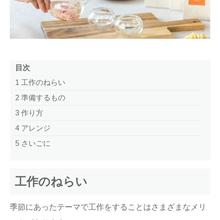
目次
1
工作のねらい
2
準備するもの
3
作り方
4
アレンジ
5
さいごに
工作のねらい
季節にあったテーマで工作をすることはさまざまなメリ