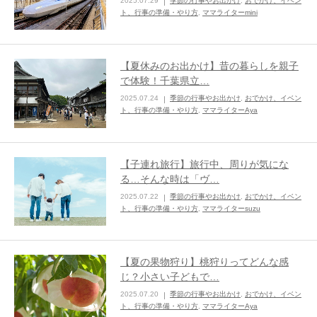
2025.07.29
季節の行事やお出かけ
,
おでかけ、イベン
ト、行事の準備・やり方
,
ママライターmini
【夏休みのお出かけ】昔の暮らしを親子
で体験！千葉県立…
2025.07.24
季節の行事やお出かけ
,
おでかけ、イベン
ト、行事の準備・やり方
,
ママライターAya
【子連れ旅行】旅行中、周りが気にな
る…そんな時は「ヴ…
2025.07.22
季節の行事やお出かけ
,
おでかけ、イベン
ト、行事の準備・やり方
,
ママライターsuzu
【夏の果物狩り】桃狩りってどんな感
じ？小さい子どもで…
2025.07.20
季節の行事やお出かけ
,
おでかけ、イベン
ト、行事の準備・やり方
,
ママライターAya