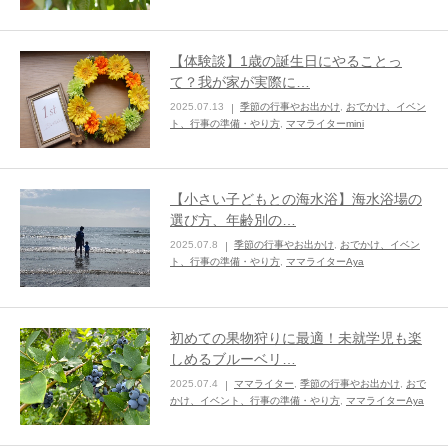
【体験談】1歳の誕生日にやることっ
て？我が家が実際に…
2025.07.13
季節の行事やお出かけ
,
おでかけ、イベン
ト、行事の準備・やり方
,
ママライターmini
【小さい子どもとの海水浴】海水浴場の
選び方、年齢別の…
2025.07.8
季節の行事やお出かけ
,
おでかけ、イベン
ト、行事の準備・やり方
,
ママライターAya
初めての果物狩りに最適！未就学児も楽
しめるブルーベリ…
2025.07.4
ママライター
,
季節の行事やお出かけ
,
おで
かけ、イベント、行事の準備・やり方
,
ママライターAya