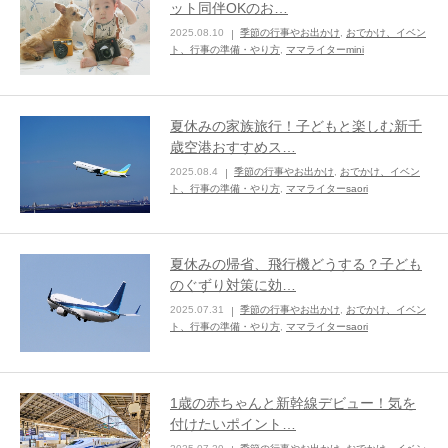
ット同伴OKのお…
2025.08.10
季節の行事やお出かけ
,
おでかけ、イベン
ままてぃ編集部
ト、行事の準備・やり方
,
ママライターmini
夏休みの家族旅行！子どもと楽しむ新千
歳空港おすすめス…
2025.08.4
季節の行事やお出かけ
,
おでかけ、イベン
ト、行事の準備・やり方
,
ママライターsaori
夏休みの帰省、飛行機どうする？子ども
のぐずり対策に効…
2025.07.31
季節の行事やお出かけ
,
おでかけ、イベン
ト、行事の準備・やり方
,
ママライターsaori
1歳の赤ちゃんと新幹線デビュー！気を
付けたいポイント…