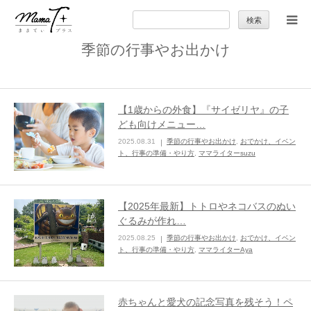
検
索:
季節の行事やお出かけ
トップ
ママのカラダとココロ
【1歳からの外食】『サイゼリヤ』の子
ども向けメニュー…
セカンドキャリア
2025.08.31
季節の行事やお出かけ
,
おでかけ、イベン
ト、行事の準備・やり方
,
ママライターsuzu
暮らしの小ワザ
【2025年最新】トトロやネコバスのぬい
子育て
ぐるみが作れ…
2025.08.25
季節の行事やお出かけ
,
おでかけ、イベン
ト、行事の準備・やり方
,
ママライターAya
季節の行事やお出かけ
特集
赤ちゃんと愛犬の記念写真を残そう！ペ