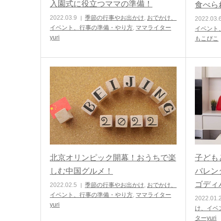
入園式に役立つママの準備！
食べら
2022.03.9
季節の行事やお出かけ
,
おでかけ、
2022.03.
イベント、行事の準備・やり方
,
ママライター
イベント
yuri
もこぴこ
北京オリンピック開幕！おうちで楽
子ども
しむ中国グルメ！
バレン
ゴディ
2022.02.5
季節の行事やお出かけ
,
おでかけ、
イベント、行事の準備・やり方
,
ママライター
2022.01.
yuri
け、イベ
ターyuri