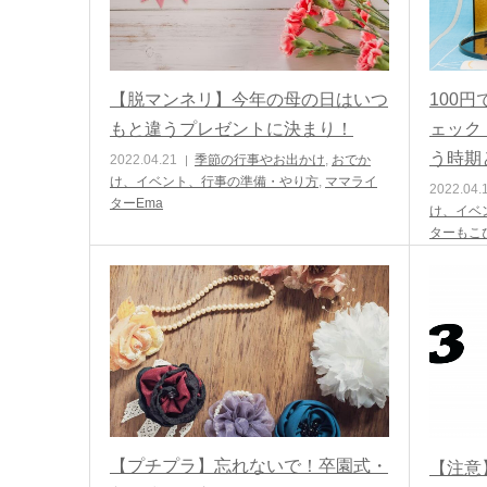
【脱マンネリ】今年の母の日はいつ
100
もと違うプレゼントに決まり！
ェック
う時期
2022.04.21
季節の行事やお出かけ
,
おでか
け、イベント、行事の準備・やり方
,
ママライ
2022.04.
ターEma
け、イベ
ターもこ
【プチプラ】忘れないで！卒園式・
【注意