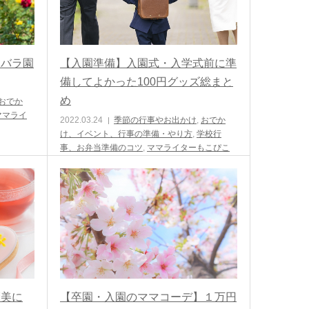
型バラ園
【入園準備】入園式・入学式前に準
備してよかった100円グッズ総まと
め
おでか
ママライ
2022.03.24
季節の行事やお出かけ
,
おでか
け、イベント、行事の準備・やり方
,
学校行
事、お弁当準備のコツ
,
ママライターもこぴこ
褒美に
【卒園・入園のママコーデ】１万円