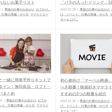
れないお菓子リスト
「バラの入ったドリンク」3
6
季節の行事やお出かけ
,
おでかけ、
2022.02.28
季節の行事やお出かけ
,
、行事の準備・やり方
,
ママライター
け、イベント、行事の準備・やり方
,
ターもこぴこ
と一緒に簡単手作りキットで
初心者向け「マーベル映画
タイン！無印良品・ロフト・
べき順番！映画好きママラ
バまとめ
すすめの3つの順番を紹介
28
季節の行事やお出かけ
,
おでか
2022.01.26
季節の行事やお出かけ
,
ント、行事の準備・やり方
,
ママライ
け、イベント、行事の準備・やり方
,
ターもこぴこ