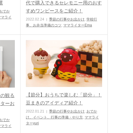
選
代で購入できるセレモニー用のおす
すめワンピースをご紹介！
おでか
ママライ
2022.02.24
季節の行事やお出かけ
,
学校行
事、お弁当準備のコツ
,
ママライターEma
【節分】おうちで楽しむ「節分」！
」の観る
豆まきのアイディア紹介！
イターお
2022.01.21
季節の行事やお出かけ
,
おでか
け、イベント、行事の準備・やり方
,
ママライ
おでか
ターyuri
ママライ