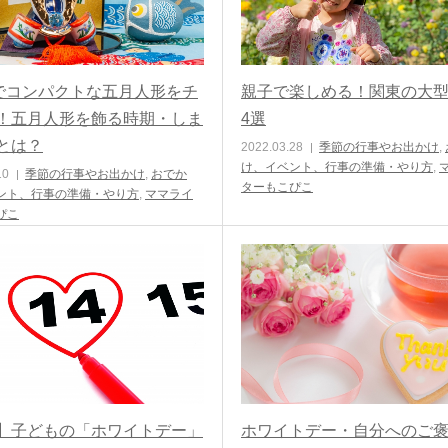
円でコンパクトな五月人形をチ
親子で楽しめる！関東の大
！五月人形を飾る時期・しま
4選
とは？
2022.03.28
季節の行事やお出かけ
,
け、イベント、行事の準備・やり方
,
10
季節の行事やお出かけ
,
おでか
ターもこぴこ
ント、行事の準備・やり方
,
ママライ
ぴこ
】子どもの「ホワイトデー」
ホワイトデー・自分へのご