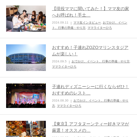
【現役ママに聞いてみた！】ママ友の家
へお呼ばれ！手土…
2024.09.11
ママ友インタビュー
,
おでかけ、イベン
ト、行事の準備・やり方
,
ママライターひろ
おすすめ！子連れZOZOマリンスタジア
ムが楽しい！
2024.09.5
おでかけ、イベント、行事の準備・やり方
,
ママライターひろ
子連れディズニーシーに行くならぜひ！
おすすめのレスト…
2024.08.30
おでかけ、イベント、行事の準備・やり
方
,
ママライターひろ
【東京】アフタヌーンティー好きママが
厳選！オススメの…