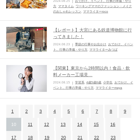
2024.08.25
おでかけ、イベント、行事の準備・やり
方
,
ママタイム
,
ワーキングママのファッション・メイク
のおしゃれレッスン
,
ママライターroco
【レポート】大宮にある鉄道博物館に行
ってきました！
2024.08.23
季節の行事やお出かけ
,
おでかけ、イベン
ト、行事の準備・やり方
,
ママライターみつば
【関東】東京から2時間以内！食品・飲
料メーカー工場見…
2024.08.15
学習系
,
4歳5歳6歳
,
小学生
,
おでかけ、イ
ベント、行事の準備・やり方
,
ママライターmaya
1
2
3
4
5
6
7
8
9
10
11
12
13
14
15
16
17
18
19
20
21
22
23