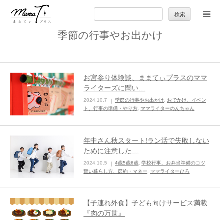
検
索:
季節の行事やお出かけ
トップ
ママのカラダとココロ
お宮参り体験談、ままてぃプラスのママ
ライターズに聞い…
セカンドキャリア
2024.10.7
季節の行事やお出かけ
,
おでかけ、イベン
ト、行事の準備・やり方
,
ママライターのんちゃん
暮らしの小ワザ
年中さん秋スタート!ラン活で失敗しない
ために注意した…
子育て
2024.10.5
4歳5歳6歳
,
学校行事、お弁当準備のコツ
,
賢い暮らし方、節約・マネー
,
ママライターひろ
季節の行事やお出かけ
【子連れ外食】子ども向けサービス満載
特集
『肉の万世』