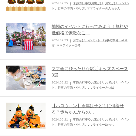
2024.09.25
季節の行事やお出かけ
,
おでかけ、イベン
ト、行事の準備・やり方
,
ママライターのんちゃん
ままてぃ編集部
地域のイベントに行ってみよう！無料や
低価格で素敵なこ…
2024.09.23
おでかけ、イベント、行事の準備・やり
方
,
ママライターひろ
ママ会にぴったりな駅近キッズスペース
3選
2024.09.22
季節の行事やお出かけ
,
おでかけ、イベン
ト、行事の準備・やり方
,
ママライターみつば
【ハロウィン】今年は子どもに何着せ
る？赤ちゃんからの…
2024.09.21
季節の行事やお出かけ
,
おでかけ、イベン
ト、行事の準備・やり方
,
ママライターゆっち