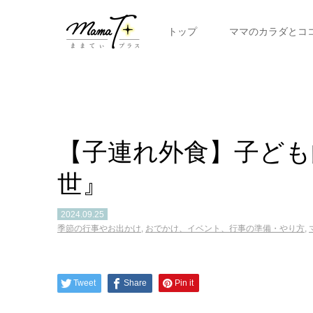
トップ
ママのカラダとコ
【子連れ外食】子ども
世』
2024.09.25
季節の行事やお出かけ
,
おでかけ、イベント、行事の準備・やり方
,
Tweet
Share
Pin it