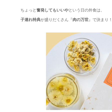
ちょっと
奮発してもいいや
という日の外食は、
子連れ特典
が盛りだくさん『
肉の万世
』で決まり