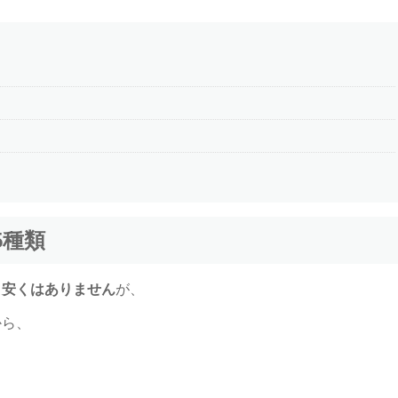
5種類
て
安くはありません
が、
から、