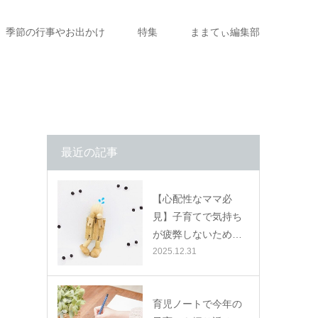
季節の行事やお出かけ
特集
ままてぃ編集部
最近の記事
【心配性なママ必
見】子育てで気持ち
が疲弊しないため…
2025.12.31
育児ノートで今年の