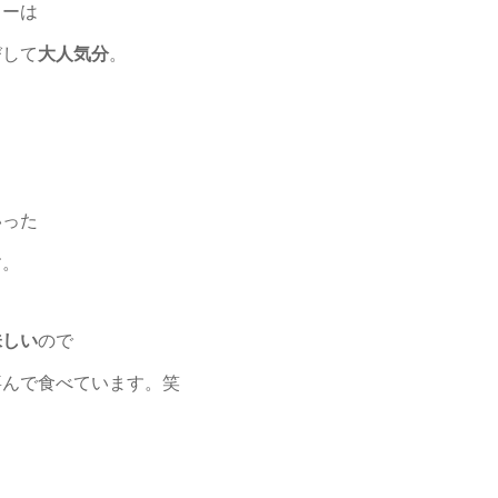
ューは
びして
大人気分
。
いった
す。
味しい
ので
喜んで食べています。笑