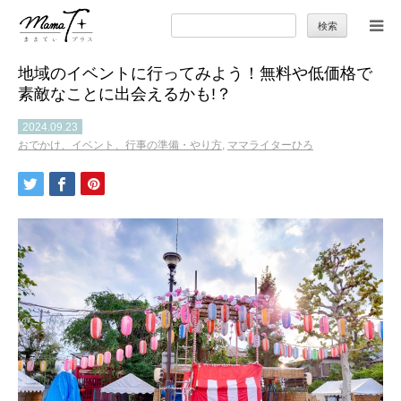
検
索:
地域のイベントに行ってみよう！無料や低価格で
トップ
素敵なことに出会えるかも!？
ママのカラダとココロ
2024.09.23
おでかけ、イベント、行事の準備・やり方
,
ママライターひろ
セカンドキャリア
暮らしの小ワザ
子育て
季節の行事やお出かけ
特集