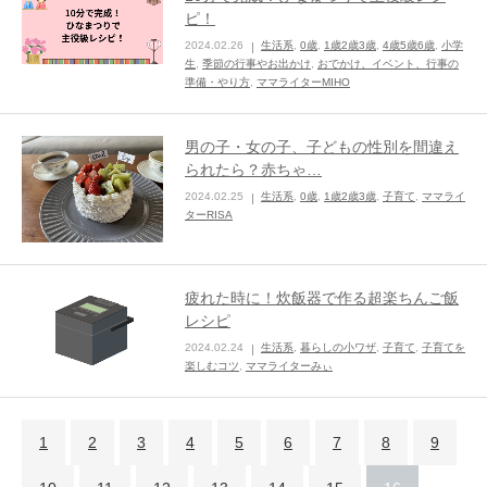
ピ！
2024.02.26
生活系
,
0歳
,
1歳2歳3歳
,
4歳5歳6歳
,
小学
生
,
季節の行事やお出かけ
,
おでかけ、イベント、行事の
準備・やり方
,
ママライターMIHO
男の子・女の子、子どもの性別を間違え
られたら？赤ちゃ…
2024.02.25
生活系
,
0歳
,
1歳2歳3歳
,
子育て
,
ママライ
ターRISA
疲れた時に！炊飯器で作る超楽ちんご飯
レシピ
2024.02.24
生活系
,
暮らしの小ワザ
,
子育て
,
子育てを
楽しむコツ
,
ママライターみぃ
1
2
3
4
5
6
7
8
9