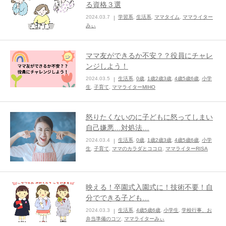
る資格３選
ままてぃ編集部
2024.03.7
学習系
,
生活系
,
ママタイム
,
ママライター
みぃ
ママ友ができるか不安？？役員にチャレ
ンジしよう！
2024.03.5
生活系
,
0歳
,
1歳2歳3歳
,
4歳5歳6歳
,
小学
生
,
子育て
,
ママライターMIHO
怒りたくないのに子どもに怒ってしまい
自己嫌悪…対処法…
2024.03.4
生活系
,
0歳
,
1歳2歳3歳
,
4歳5歳6歳
,
小学
生
,
子育て
,
ママのカラダとココロ
,
ママライターRISA
映える！卒園式入園式に！技術不要！自
分でできる子ども…
2024.03.3
生活系
,
4歳5歳6歳
,
小学生
,
学校行事、お
弁当準備のコツ
,
ママライターみぃ