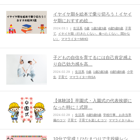
イヤイヤ期を絵本で乗り切ろう！イヤイ
ヤ期におすすめ絵…
2024.03.1
生活系
,
0歳
,
1歳2歳3歳
,
4歳5歳6歳
,
子育
て
,
イヤイヤ期（行きたくない、食べたくない、聞かな
い）
,
ママライターMIHO
子どもの自信を育てるには自己肯定感よ
り自己効力感を高…
2024.02.29
生活系
,
0歳
,
1歳2歳3歳
,
4歳5歳6歳
,
小学
生
,
子育て
,
ママライターRISA
【体験談】卒園式・入園式の代表挨拶に
なった時に！式辞…
2024.02.28
生活系
,
4歳5歳6歳
,
学校行事、お弁当準
備のコツ
,
子育て
,
子育てを楽しむコツ
,
ママライターみぃ
10分で完成！ひなまつりで主役級レシ