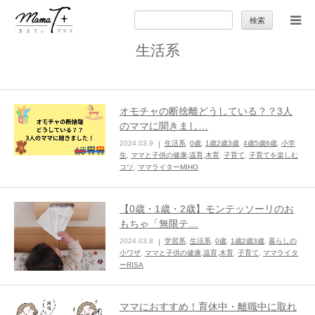
検
索:
生活系
トップ
ママのカラダとココロ
オモチャの断捨離どうしている？？3人
のママに聞きまし…
セカンドキャリア
2024.03.9
生活系
,
0歳
,
1歳2歳3歳
,
4歳5歳6歳
,
小学
生
,
ママと子供の健康,温育,木育
,
子育て
,
子育てを楽しむ
コツ
,
ママライターMIHO
暮らしの小ワザ
【0歳・1歳・2歳】モンテッソーリのお
子育て
もちゃ「無限テ…
2024.03.8
学習系
,
生活系
,
0歳
,
1歳2歳3歳
,
暮らしの
小ワザ
,
ママと子供の健康,温育,木育
,
子育て
,
ママライタ
季節の行事やお出かけ
ーRISA
特集
ママにおすすめ！育休中・離職中に取れ