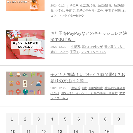
2024.01.2
学習系
,
生活系
,
0歳
,
1歳2歳3歳
,
4歳5歳6
歳
,
小学生
,
子育て
,
親子の手作り・工作
,
子育てを楽しむ
コツ
,
ママライターMIHO
お年玉をPayPayなどのキャッシュレス決
済であげる…
2023.12.30
生活系
,
暮らしの小ワザ
,
賢い暮らし方、
節約・マネー
,
子育て
,
ママライターRISA
子どもと初詣！いつ行く？時間帯は？お
参りの方法は？簡…
2023.12.29
生活系
,
0歳
,
1歳2歳3歳
,
季節の行事やお
出かけ
,
おでかけ、イベント、行事の準備・やり方
,
ママ
ライターみぃ
1
2
3
4
5
6
7
8
9
10
11
12
13
14
15
16