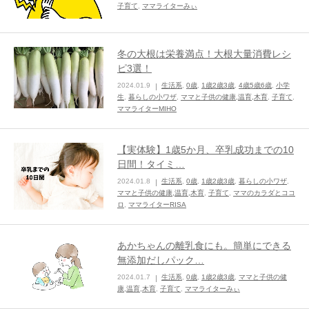
子育て
,
ママライターみぃ
ままてぃ編集部
冬の大根は栄養満点！大根大量消費レシ
ピ3選！
2024.01.9
生活系
,
0歳
,
1歳2歳3歳
,
4歳5歳6歳
,
小学
生
,
暮らしの小ワザ
,
ママと子供の健康,温育,木育
,
子育て
,
ママライターMIHO
【実体験】1歳5か月、卒乳成功までの10
日間！タイミ…
2024.01.8
生活系
,
0歳
,
1歳2歳3歳
,
暮らしの小ワザ
,
ママと子供の健康,温育,木育
,
子育て
,
ママのカラダとココ
ロ
,
ママライターRISA
あかちゃんの離乳食にも。簡単にできる
無添加だしパック…
2024.01.7
生活系
,
0歳
,
1歳2歳3歳
,
ママと子供の健
康,温育,木育
,
子育て
,
ママライターみぃ