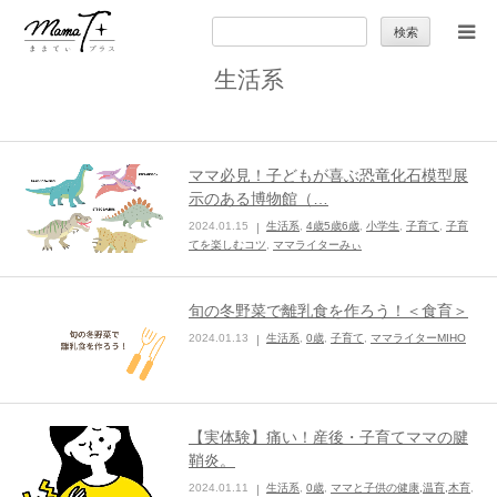
検
索:
生活系
トップ
ママのカラダとココロ
ママ必見！子どもが喜ぶ恐竜化石模型展
示のある博物館（…
セカンドキャリア
2024.01.15
生活系
,
4歳5歳6歳
,
小学生
,
子育て
,
子育
てを楽しむコツ
,
ママライターみぃ
暮らしの小ワザ
旬の冬野菜で離乳食を作ろう！＜食育＞
2024.01.13
生活系
,
0歳
,
子育て
,
ママライターMIHO
子育て
季節の行事やお出かけ
【実体験】痛い！産後・子育てママの腱
鞘炎。
特集
2024.01.11
生活系
,
0歳
,
ママと子供の健康,温育,木育
,