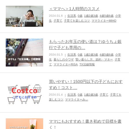
＜ママへ＞1人時間のススメ
2024.01.6
生活系
,
0歳
,
1歳2歳3歳
,
4歳5歳6歳
,
小学
生
,
子育て
,
子育てを楽しむコツ
,
ママライターMIHO
もらったお年玉の使い道は？ゆうちょ銀
行で子ども専用の…
2024.01.5
生活系
,
0歳
,
1歳2歳3歳
,
4歳5歳6歳
,
小学
生
,
暮らしの小ワザ
,
賢い暮らし方、節約・マネー
,
子育
て
,
ママライターRISA
,
TX沿線情報
買いやすい！1500円以下の子どもにおす
すめ！コスト…
2024.01.4
生活系
,
0歳
,
1歳2歳3歳
,
子育て
,
子育てを
楽しむコツ
,
ママライターみぃ
ママにもおすすめ！書き初めで目標を書
く！