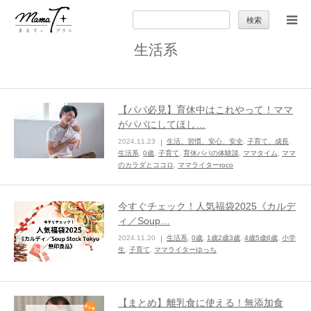
検
索:
生活系
トップ
ママのカラダとココロ
【パパ必見】育休中はこれやって！ママ
がパパにしてほし…
セカンドキャリア
2024.11.23
生活、習慣、安心、安全
,
子育て、成長
,
生活系
,
0歳
,
子育て
,
育休パパの体験談
,
ママタイム
,
ママ
のカラダとココロ
,
ママライターroco
暮らしの小ワザ
今すぐチェック！人気福袋2025《カルデ
子育て
ィ／Soup…
2024.11.20
生活系
,
0歳
,
1歳2歳3歳
,
4歳5歳6歳
,
小学
生
,
子育て
,
ママライターゆっち
季節の行事やお出かけ
特集
【まとめ】離乳食に使える！無添加食