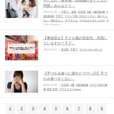
子どもの『保育園・幼稚園行きたくない
問題』みんなどう…
2024.10.24
子育て、成長
,
生活系
,
0歳
,
1歳2歳3歳
,
4
歳5歳6歳
,
子育て
,
イヤイヤ期（行きたくない、食べたく
ない、聞かない）
,
ママタイム
,
ママのカラダとココロ
,
マ
マライターroco
【事故防止】子ども服の安全性、意識し
ていますか？子ど…
2024.10.21
生活系
,
子育て
,
ママライターゆっち
【手づかみ食べに疲れたママへ①】手づ
かみ食べをしない…
2024.10.20
生活系
,
0歳
,
1歳2歳3歳
,
ママと子供の健
康,温育,木育
,
ママライターmaya
1
2
3
4
5
6
7
8
9