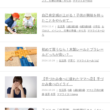
ント、行事の準備・やり方
,
ママライターroco
自己肯定感が上がる！子供が興味を持っ
たことをやらせて…
2024.11.4
生活系
,
1歳2歳3歳
,
4歳5歳6歳
,
小学生
,
お
でかけ、イベント、行事の準備・やり方
,
ママライターひ
ろ
初めて買うなら！木製レールとプラレー
ルどっちが良い？…
2024.10.28
生活系
,
子育て
,
ママライターみつば
【手づかみ食べに疲れたママへ②】手づ
かみ食べのイライ…
2024.10.26
生活系
,
0歳
,
1歳2歳3歳
,
ママと子供の健
康,温育,木育
,
ママライターmaya