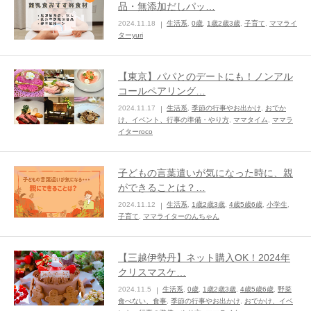
品・無添加だしパッ…
2024.11.18
生活系
,
0歳
,
1歳2歳3歳
,
子育て
,
ママライ
ままてぃ編集部
ターyuri
【東京】パパとのデートにも！ノンアル
コールペアリング…
2024.11.17
生活系
,
季節の行事やお出かけ
,
おでか
け、イベント、行事の準備・やり方
,
ママタイム
,
ママラ
イターroco
子どもの言葉遣いが気になった時に、親
ができることは？…
2024.11.12
生活系
,
1歳2歳3歳
,
4歳5歳6歳
,
小学生
,
子育て
,
ママライターのんちゃん
【三越伊勢丹】ネット購入OK！2024年
クリスマスケ…
2024.11.5
生活系
,
0歳
,
1歳2歳3歳
,
4歳5歳6歳
,
野菜
食べない、食事
,
季節の行事やお出かけ
,
おでかけ、イベ