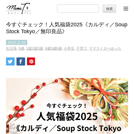
検
索:
今すぐチェック！人気福袋2025《カルディ／Soup
トップ
Stock Tokyo／無印良品》
ママのカラダとココロ
2024.11.20
生活系
,
0歳
,
1歳2歳3歳
,
4歳5歳6歳
,
小学生
,
子育て
,
ママライターゆっち
セカンドキャリア
暮らしの小ワザ
子育て
季節の行事やお出かけ
特集