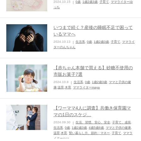
2024.10.15
0歳
,
1歳2歳3歳
,
子育て
,
ママライターゆ
っち
ままてぃ編集部
いつまで続く？産後の睡眠不足で困って
いるママへ
2024.10.13
生活系
,
0歳
,
1歳2歳3歳
,
子育て
,
ママライ
ターのんちゃん
【赤ちゃん本舗で買える】砂糖不使用の
市販お菓子7選
2024.10.8
生活系
,
0歳
,
1歳2歳3歳
,
ママと子供の健
康,温育,木育
,
ママライターmaya
【ワーママ4人に調査】共働き保育園マ
マの1日のスケジ…
2024.09.30
生活、習慣、安心、安全
,
子育て、成長
,
生活系
,
0歳
,
1歳2歳3歳
,
4歳5歳6歳
,
ママと子供の健康,
温育,木育
,
賢い暮らし方、節約・マネー
,
子育て
,
ママラ
イターroco