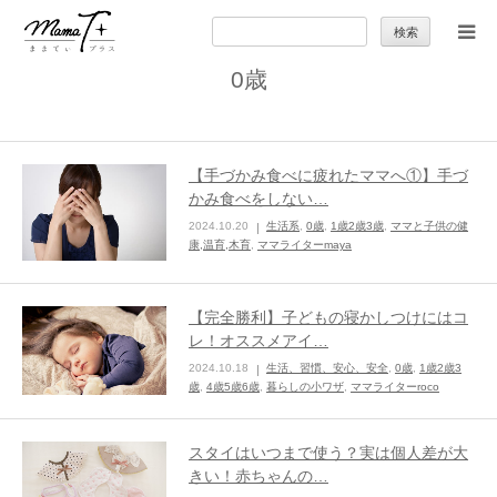
検
索:
0歳
トップ
ママのカラダとココロ
【手づかみ食べに疲れたママへ①】手づ
かみ食べをしない…
セカンドキャリア
2024.10.20
生活系
,
0歳
,
1歳2歳3歳
,
ママと子供の健
康,温育,木育
,
ママライターmaya
暮らしの小ワザ
【完全勝利】子どもの寝かしつけにはコ
レ！オススメアイ…
子育て
2024.10.18
生活、習慣、安心、安全
,
0歳
,
1歳2歳3
歳
,
4歳5歳6歳
,
暮らしの小ワザ
,
ママライターroco
季節の行事やお出かけ
スタイはいつまで使う？実は個人差が大
特集
きい！赤ちゃんの…