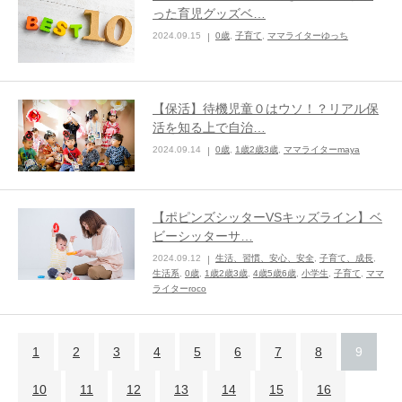
った育児グッズベ…
2024.09.15
0歳
,
子育て
,
ママライターゆっち
【保活】待機児童０はウソ！？リアル保
活を知る上で自治…
2024.09.14
0歳
,
1歳2歳3歳
,
ママライターmaya
【ポピンズシッターVSキッズライン】ベ
ビーシッターサ…
2024.09.12
生活、習慣、安心、安全
,
子育て、成長
,
生活系
,
0歳
,
1歳2歳3歳
,
4歳5歳6歳
,
小学生
,
子育て
,
ママ
ライターroco
1
2
3
4
5
6
7
8
9
10
11
12
13
14
15
16