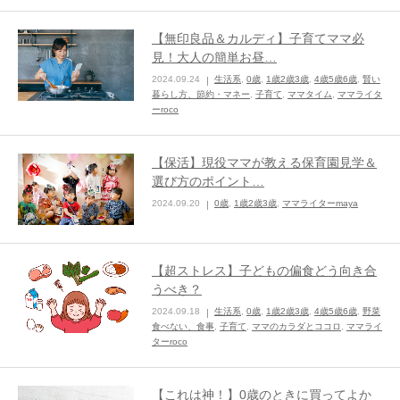
【無印良品＆カルディ】子育てママ必
見！大人の簡単お昼…
2024.09.24
生活系
,
0歳
,
1歳2歳3歳
,
4歳5歳6歳
,
賢い
暮らし方、節約・マネー
,
子育て
,
ママタイム
,
ママライタ
ーroco
【保活】現役ママが教える保育園見学＆
選び方のポイント…
2024.09.20
0歳
,
1歳2歳3歳
,
ママライターmaya
【超ストレス】子どもの偏食どう向き合
うべき？
2024.09.18
生活系
,
0歳
,
1歳2歳3歳
,
4歳5歳6歳
,
野菜
食べない、食事
,
子育て
,
ママのカラダとココロ
,
ママライ
ターroco
【これは神！】0歳のときに買ってよか