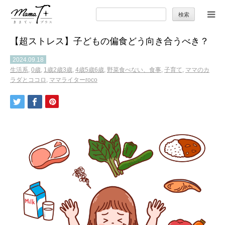
検
索:
【超ストレス】子どもの偏食どう向き合うべき？
トップ
2024.09.18
生活系
,
0歳
,
1歳2歳3歳
,
4歳5歳6歳
,
野菜食べない、食事
,
子育て
,
ママのカ
ママのカラダとココロ
ラダとココロ
,
ママライターroco
セカンドキャリア
暮らしの小ワザ
子育て
季節の行事やお出かけ
特集