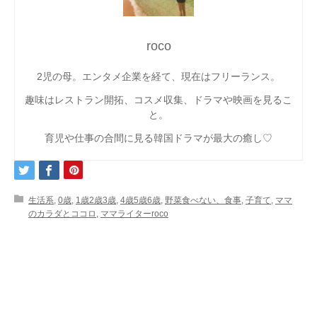
roco
2児の母。エンタメ企業を経て、現在はフリーランス。
趣味はレストラン開拓、コスメ収集、ドラマや映画を見るこ
と。
育児や仕事の合間に見る韓国ドラマが最大の癒し♡
生活系
,
0歳
,
1歳2歳3歳
,
4歳5歳6歳
,
野菜食べない、食事
,
子育て
,
ママ
のカラダとココロ
,
ママライターroco