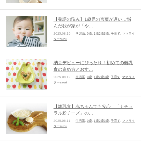
【発語の悩み】1歳児の言葉が遅い…悩
んだ我が家が「や…
2025.08.19
学習系
,
0歳
,
1歳2歳3歳
,
子育て
,
ママライ
ターsuzu
納豆デビューにぴったり！初めての離乳
食の進め方とおす…
2025.08.12
生活系
,
0歳
,
1歳2歳3歳
,
子育て
,
ママライ
ターsaori
【離乳食】赤ちゃんでも安心！「ナチュ
ラル粉チーズ」の…
2025.08.11
生活系
,
0歳
,
1歳2歳3歳
,
子育て
,
ママライ
ターsuzu