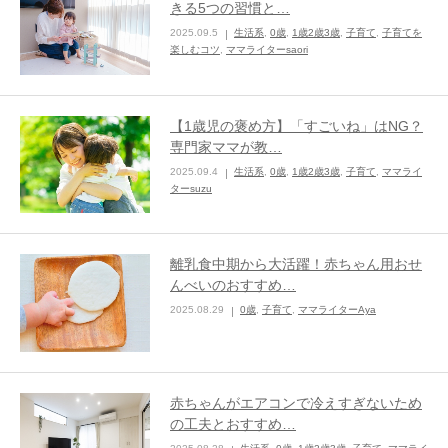
きる5つの習慣と…
2025.09.5
生活系
,
0歳
,
1歳2歳3歳
,
子育て
,
子育てを
ままてぃ編集部
楽しむコツ
,
ママライターsaori
【1歳児の褒め方】「すごいね」はNG？
専門家ママが教…
2025.09.4
生活系
,
0歳
,
1歳2歳3歳
,
子育て
,
ママライ
ターsuzu
離乳食中期から大活躍！赤ちゃん用おせ
んべいのおすすめ…
2025.08.29
0歳
,
子育て
,
ママライターAya
赤ちゃんがエアコンで冷えすぎないため
の工夫とおすすめ…