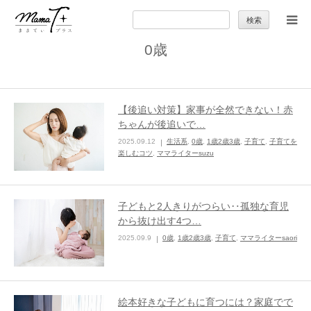
検
索:
0歳
トップ
ママのカラダとココロ
【後追い対策】家事が全然できない！赤
ちゃんが後追いで…
セカンドキャリア
2025.09.12
生活系
,
0歳
,
1歳2歳3歳
,
子育て
,
子育てを
楽しむコツ
,
ママライターsuzu
暮らしの小ワザ
子どもと2人きりがつらい‥孤独な育児
子育て
から抜け出す4つ…
2025.09.9
0歳
,
1歳2歳3歳
,
子育て
,
ママライターsaori
季節の行事やお出かけ
特集
絵本好きな子どもに育つには？家庭でで