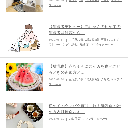
2025.08.28
生活系
,
0歳
,
1歳2歳3歳
,
子育て
,
ママライ
ターsaori
【歯医者デビュー】赤ちゃんの初めての
歯医者は何歳から…
2025.08.27
生活系
,
0歳
,
1歳2歳3歳
,
子育て
,
はじめて
のトレーニング、練習、教え方
,
ママライターsuzu
【離乳食】赤ちゃんにスイカを食べさせ
るときの進め方と…
2025.08.24
生活系
,
0歳
,
1歳2歳3歳
,
子育て
,
ママライ
ターsaori
初めてのタンパク質はこれ！離乳食の始
め方＆月齢別おす…
2025.08.21
0歳
,
子育て
,
ママライターAya