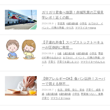
ガリガリ君食べ放題！赤城乳業の工場見
学レポ！近くの飲…
2024.08.9
学習系
,
4歳5歳6歳
,
小学生
,
おでかけ、イ
ベント、行事の準備・やり方
,
ママライターmaya
【子連れ外食】スープストックトーキョ
ーが圧倒的に救世…
2024.08.8
0歳
,
1歳2歳3歳
,
4歳5歳6歳
,
小学生
,
季節
の行事やお出かけ
,
おでかけ、イベント、行事の準備・や
り方
,
子育て
,
子育てを楽しむコツ
,
ママライターのんちゃ
ん
【卵アレルギーOK】食パン以外！スーパ
ーで買える卵不…
2024.08.7
生活、習慣、安心、安全
,
子育て、成長
,
0
歳
,
1歳2歳3歳
,
4歳5歳6歳
,
小学生
,
野菜食べない、食事
,
子育て
,
ママライターroco