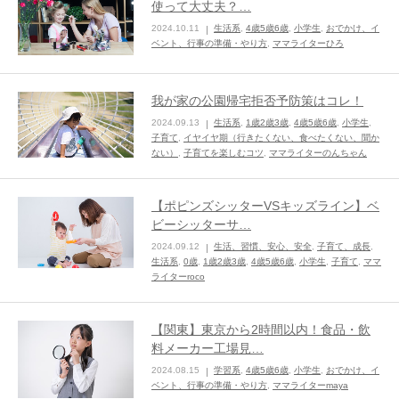
使って大丈夫？…
2024.10.11
生活系
,
4歳5歳6歳
,
小学生
,
おでかけ、イ
ままてぃ編集部
ベント、行事の準備・やり方
,
ママライターひろ
我が家の公園帰宅拒否予防策はコレ！
2024.09.13
生活系
,
1歳2歳3歳
,
4歳5歳6歳
,
小学生
,
子育て
,
イヤイヤ期（行きたくない、食べたくない、聞か
ない）
,
子育てを楽しむコツ
,
ママライターのんちゃん
【ポピンズシッターVSキッズライン】ベ
ビーシッターサ…
2024.09.12
生活、習慣、安心、安全
,
子育て、成長
,
生活系
,
0歳
,
1歳2歳3歳
,
4歳5歳6歳
,
小学生
,
子育て
,
ママ
ライターroco
【関東】東京から2時間以内！食品・飲
料メーカー工場見…
2024.08.15
学習系
,
4歳5歳6歳
,
小学生
,
おでかけ、イ
ベント、行事の準備・やり方
,
ママライターmaya