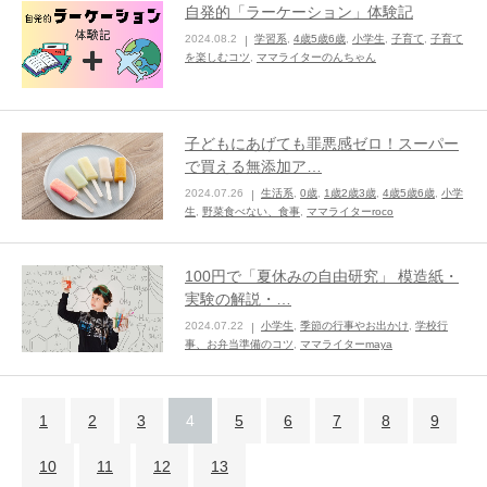
自発的「ラーケーション」体験記
2024.08.2
学習系
,
4歳5歳6歳
,
小学生
,
子育て
,
子育て
を楽しむコツ
,
ママライターのんちゃん
子どもにあげても罪悪感ゼロ！スーパー
で買える無添加ア…
2024.07.26
生活系
,
0歳
,
1歳2歳3歳
,
4歳5歳6歳
,
小学
生
,
野菜食べない、食事
,
ママライターroco
100円で「夏休みの自由研究」 模造紙・
実験の解説・…
2024.07.22
小学生
,
季節の行事やお出かけ
,
学校行
事、お弁当準備のコツ
,
ママライターmaya
1
2
3
4
5
6
7
8
9
10
11
12
13