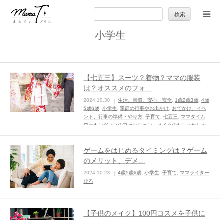
検
索:
小学生
トップ
ママのカラダとココロ
【七五三】スーツ？着物？ママの服装
は？オススメのフォ…
セカンドキャリア
2024.10.30
生活、習慣、安心、安全
,
1歳2歳3歳
,
4歳
5歳6歳
,
小学生
,
季節の行事やお出かけ
,
おでかけ、イベ
ント、行事の準備・やり方
,
子育て
,
七五三
,
ママタイム
,
暮らしの小ワザ
ワーキングママのファッション・メイクのおしゃれレッ
スン
,
ママライターroco
ゲームをはじめるタイミングは？ゲーム
子育て
のメリット、デメ…
2024.10.23
4歳5歳6歳
,
小学生
,
子育て
,
ママライター
季節の行事やお出かけ
ひろ
特集
【子供のメイク】100円コスメを子供に