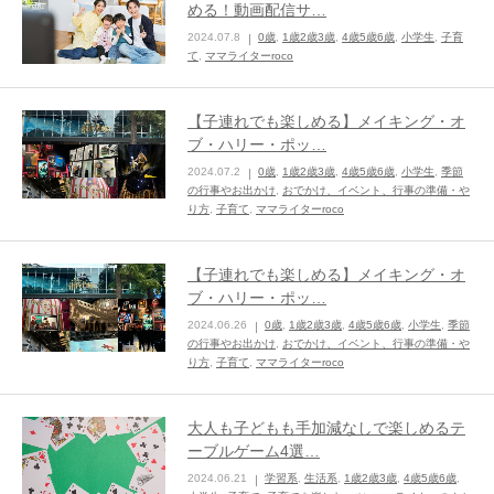
める！動画配信サ…
ままてぃ編集部
2024.07.8
0歳
,
1歳2歳3歳
,
4歳5歳6歳
,
小学生
,
子育
て
,
ママライターroco
【子連れでも楽しめる】メイキング・オ
ブ・ハリー・ポッ…
2024.07.2
0歳
,
1歳2歳3歳
,
4歳5歳6歳
,
小学生
,
季節
の行事やお出かけ
,
おでかけ、イベント、行事の準備・や
り方
,
子育て
,
ママライターroco
【子連れでも楽しめる】メイキング・オ
ブ・ハリー・ポッ…
2024.06.26
0歳
,
1歳2歳3歳
,
4歳5歳6歳
,
小学生
,
季節
の行事やお出かけ
,
おでかけ、イベント、行事の準備・や
り方
,
子育て
,
ママライターroco
大人も子どもも手加減なしで楽しめるテ
ーブルゲーム4選…
2024.06.21
学習系
,
生活系
,
1歳2歳3歳
,
4歳5歳6歳
,