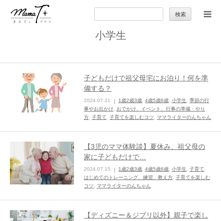
検
索:
小学生
トップ
ママのカラダとココロ
子どもだけで祖父母宅にお泊り！何を準
備する？
セカンドキャリア
2024.07.21
1歳2歳3歳
,
4歳5歳6歳
,
小学生
,
季節の行
事やお出かけ
,
おでかけ、イベント、行事の準備・やり
方
,
子育て
,
子育てを楽しむコツ
,
ママライターのんちゃん
暮らしの小ワザ
【3児のママ体験談】夏休み、祖父母の
子育て
家に子どもだけで…
2024.07.15
1歳2歳3歳
,
4歳5歳6歳
,
小学生
,
子育て
,
はじめてのトレーニング、練習、教え方
,
子育てを楽しむ
季節の行事やお出かけ
コツ
,
ママライターのんちゃん
特集
【ディズニー＆ジブリ以外】親子で楽し