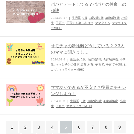
パパとデートしてる？パパとの仲良しの
秘訣
2024.03.17
生活系
,
0歳
,
1歳2歳3歳
,
4歳5歳6歳
,
小学
生
,
子育て
,
子育てを楽しむコツ
,
ママタイム
,
ママライタ
ーMIHO
オモチャの断捨離どうしている？？3人
のママに聞きまし…
2024.03.9
生活系
,
0歳
,
1歳2歳3歳
,
4歳5歳6歳
,
小学
生
,
ママと子供の健康,温育,木育
,
子育て
,
子育てを楽しむ
コツ
,
ママライターMIHO
ママ友ができるか不安？？役員にチャレ
ンジしよう！
2024.03.5
生活系
,
0歳
,
1歳2歳3歳
,
4歳5歳6歳
,
小学
生
,
子育て
,
ママライターMIHO
1
2
3
4
5
6
7
8
9