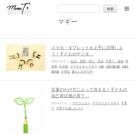
検
索:
マギー
トップ
ママのカラダとココロ
スマホ・タブレットを上手に活用しよ
う！子どものデジタ…
セカンドキャリア
2020.10.2
生活、習慣、安心、安全
,
子育て、成長
,
学
習系
,
生活系
,
ママライターマギー
,
0歳
,
1歳2歳3歳
,
4歳5
歳6歳
,
小学生
,
暮らしの小ワザ
暮らしの小ワザ
言葉のかけ方によって決まる！子どもの
子育て
自己肯定感の育て…
2020.01.17
ママライター
,
ママライターマギー
,
子育
て
,
子育てを楽しむコツ
季節の行事やお出かけ
特集