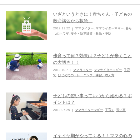
ままてぃ編集部
いざというときに！赤ちゃん・子どもの
救命講習から救急…
2019.11.22
ママライター
,
ママライターマギー
,
暮ら
しの小ワザ
,
安全・防災対策・救急・予防
歩育って何？効果は？子どもが歩くこと
の大切さ！！
2019.10.7
ママライター
,
ママライターマギー
,
子育
て
,
はじめてのトレーニング、練習、教え方
子どもの習い事っていつから始める？ポ
イントは？
2019.07.25
ママライターマギー
,
子育て
,
習い事
イヤイヤ期がやってくる！！ママの心の