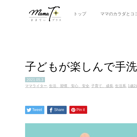
トップ
ママのカラダとコ
子どもが楽しんで手
2021.05.3
ママライター
,
生活、習慣、安心、安全
,
子育て、成長
,
生活系
,
1歳2
Tweet
Share
Pin it