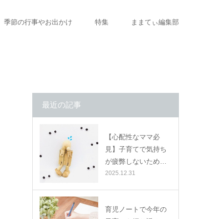
季節の行事やお出かけ
特集
ままてぃ編集部
最近の記事
【心配性なママ必
見】子育てで気持ち
が疲弊しないため…
2025.12.31
育児ノートで今年の