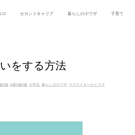
コロ
セカンドキャリア
暮らしの小ワザ
子育て
洗いをする方法
歳3歳
,
4歳5歳6歳
,
小学生
,
暮らしの小ワザ
,
ママライターひとママ