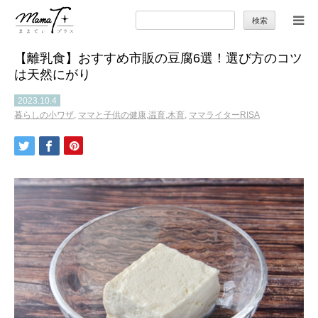
検
索:
【離乳食】おすすめ市販の豆腐6選！選び方のコツ
トップ
は天然にがり
ママのカラダとココロ
2023.10.4
暮らしの小ワザ
,
ママと子供の健康,温育,木育
,
ママライターRISA
セカンドキャリア
暮らしの小ワザ
子育て
季節の行事やお出かけ
特集