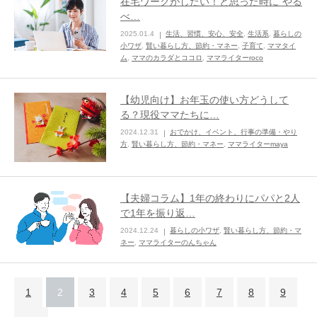
在宅ワークがしたい！と思った時に”やる
べ…
2025.01.4
生活、習慣、安心、安全
,
生活系
,
暮らしの
小ワザ
,
賢い暮らし方、節約・マネー
,
子育て
,
ママタイ
ム
,
ママのカラダとココロ
,
ママライターroco
【幼児向け】お年玉の使い方どうして
る？現役ママたちに…
2024.12.31
おでかけ、イベント、行事の準備・やり
方
,
賢い暮らし方、節約・マネー
,
ママライターmaya
【夫婦コラム】1年の終わりにパパと2人
で1年を振り返…
2024.12.24
暮らしの小ワザ
,
賢い暮らし方、節約・マ
ネー
,
ママライターのんちゃん
1
2
3
4
5
6
7
8
9