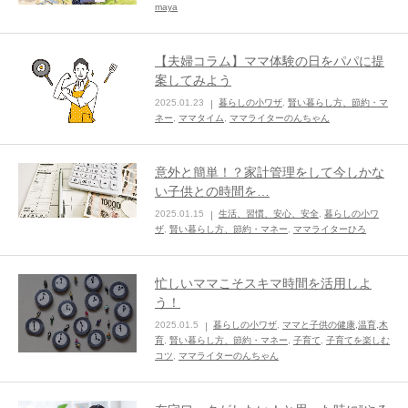
maya
【夫婦コラム】ママ体験の日をパパに提
案してみよう
2025.01.23
暮らしの小ワザ
,
賢い暮らし方、節約・マ
ネー
,
ママタイム
,
ママライターのんちゃん
意外と簡単！？家計管理をして今しかな
い子供との時間を…
2025.01.15
生活、習慣、安心、安全
,
暮らしの小ワ
ザ
,
賢い暮らし方、節約・マネー
,
ママライターひろ
忙しいママこそスキマ時間を活用しよ
う！
2025.01.5
暮らしの小ワザ
,
ママと子供の健康,温育,木
育
,
賢い暮らし方、節約・マネー
,
子育て
,
子育てを楽しむ
コツ
,
ママライターのんちゃん