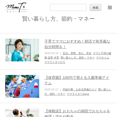
検
索:
賢い暮らし方、節約・マネー
トップ
ママのカラダとココロ
子育てママにおすすめ！朝活で有意義な
自分時間を！
セカンドキャリア
2025.03.10
生活、習慣、安心、安全
,
ママと子供の健
康,温育,木育
,
賢い暮らし方、節約・マネー
,
ママタイム
,
ママライターひろ
暮らしの小ワザ
【保育園】100均で買える入園準備アイ
子育て
テム
2025.02.17
学校行事、お弁当準備のコツ
,
賢い暮らし
方、節約・マネー
,
ママライターmaya
季節の行事やお出かけ
【体験談】おもちゃの病院でおもちゃを
特集
修理！流れや料金…