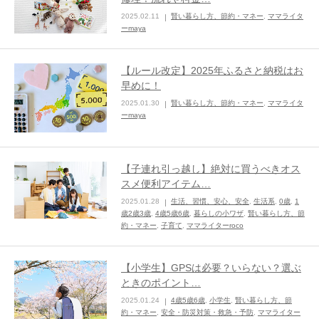
2025.02.11
賢い暮らし方、節約・マネー
,
ママライタ
ままてぃ編集部
ーmaya
【ルール改定】2025年ふるさと納税はお
早めに！
2025.01.30
賢い暮らし方、節約・マネー
,
ママライタ
ーmaya
【子連れ引っ越し】絶対に買うべきオス
スメ便利アイテム…
2025.01.28
生活、習慣、安心、安全
,
生活系
,
0歳
,
1
歳2歳3歳
,
4歳5歳6歳
,
暮らしの小ワザ
,
賢い暮らし方、節
約・マネー
,
子育て
,
ママライターroco
【小学生】GPSは必要？いらない？選ぶ
ときのポイント…
2025.01.24
4歳5歳6歳
,
小学生
,
賢い暮らし方、節
約・マネー
,
安全・防災対策・救急・予防
,
ママライター